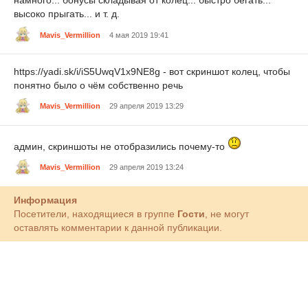
намного... бонусы складывая от колец... быстро бегать...
высоко прыгать... и т. д.
Mavis_Vermillion
4 мая 2019 19:41
https://yadi.sk/i/iS5UwqV1x9NE8g - вот скриншот колец, чтобы
понятно было о чём собственно речь
Mavis_Vermillion
29 апреля 2019 13:29
админ, скриншоты не отобразились почему-то
Mavis_Vermillion
29 апреля 2019 13:24
Информация
Посетители, находящиеся в группе
Гости
, не могут
оставлять комментарии к данной публикации.