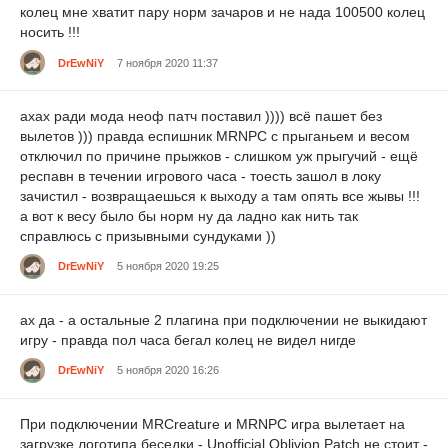
колец мне хватит пару норм зачаров и не нада 100500 колец
носить !!!
DrEwNiY
7 ноября 2020 11:37
ахах ради мода неоф патч поставил )))) всё пашет без
вылетов ))) правда еспишник MRNPC с прыганьем и весом
отключил по причине прыжков - слишком уж прыгучий - ещё
респавн в течении игрового часа - тоесть зашол в локу
зачистил - возвращаешься к выходу а там опять все жывы !!!
а вот к весу было бы норм ну да ладно как нить так
справлюсь с призывными сундуками ))
DrEwNiY
5 ноября 2020 19:25
ах да - а остальные 2 плагина при подключении не выкидают
игру - правда пол часа бегал колец не видел нигде
DrEwNiY
5 ноября 2020 16:26
При подключении MRCreature и MRNPC игра вылетает на
загрузке логотипа беседки - Unofficial Oblivion Patch не стоит -