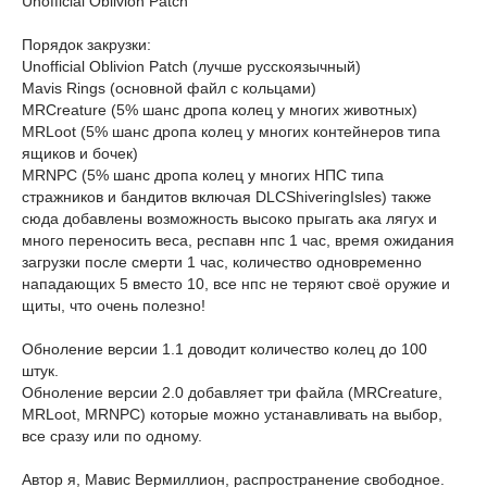
Unofficial Oblivion Patch
Порядок закрузки:
Unofficial Oblivion Patch (лучше русскоязычный)
Mavis Rings (основной файл с кольцами)
MRCreature (5% шанс дропа колец у многих животных)
MRLoot (5% шанс дропа колец у многих контейнеров типа
ящиков и бочек)
MRNPC (5% шанс дропа колец у многих НПС типа
стражников и бандитов включая DLCShiveringIsles) также
сюда добавлены возможность высоко прыгать ака лягух и
много переносить веса, респавн нпс 1 час, время ожидания
загрузки после смерти 1 час, количество одновременно
нападающих 5 вместо 10, все нпс не теряют своё оружие и
щиты, что очень полезно!
Обноление версии 1.1 доводит количество колец до 100
штук.
Обноление версии 2.0 добавляет три файла (MRCreature,
MRLoot, MRNPC) которые можно устанавливать на выбор,
все сразу или по одному.
Автор я, Мавис Вермиллион, распространение свободное.