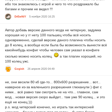
ибо ток знакомлюсь с игрой и чего то что роздражало бы
багами и прочим не видел !!!
DrEwNiY
5 ноября 2020 16:25
Автор добавь версию данного мода не читерную, задумка
хорошая но у гг нету 100 пальшец чтобы всё носить
одновременно, сделай версию даного плагина чтобы носить
до 8 колец, а вообще если была бы возможность вынести всё
какойнибудь конфиг чтобы человек сам указал в конфиге
сколько можно носить колец.
а так плагин хороший, но
100 колец ужс.
Gogish
26 апреля 2020 04:49
не, они весили 80 кб где-то... 800х600 разрешение... вот...
наверное из-за маленького разрешения глюканули ) фиг с
ними... всё равно там смотреть не на что... главное, сам
мод... новая версия скоро выйдет... там уже 90 колец... и это
ещё не конец )))
p.s. мод читерский конечно, но играть так интересней