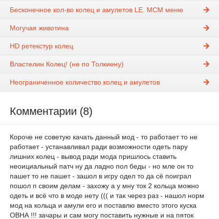
Бесконечное кол-во колец и амулетов LE. MCM меню
Могучая животина
HD ретекстур колец
Властелин Колец! (не по Толкиену)
Неограниченное количество колец и амулетов
Комментарии (8)
Короче не советую качать данный мод - то работает то не
работает - устанавливал ради возможности одеть пару
лишних колец - вывод ради мода пришлось ставить
неоициальный патч ну да ладно пол беды - но мле он то
пашет то не пашет - зашол в игру одел то да сё поиграл
пошол п своим делам - захожу а у мну ток 2 кольца можно
одеть и всё что в моде нету ((( и так через раз - нашол норм
мод на кольца и амули его и поставлю вместо этого куска
ОВНА !!! зачары и сам могу поставить нужные и на пяток