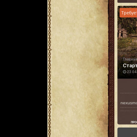
Требуе
Главна
Старт
23.04.
nexusmo
ПРО