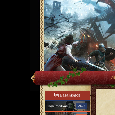
Гл
База модов
Skyrim SE-AE
2422