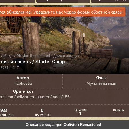
тся обновление? Уведомите нас через форму обратной связи!
я
/
Моды
/
Oblivion Remastered
/
Дома и локации
овый лагерь / Starter Camp
2025, 14:17
Автор
Язык
Haphestia
Мультиязычный
Оригинал
ds.com/oblivionremastered/mods/156
922
0
ВЕРСИЯ
РАЗМЕР
1
СМОТРОВ
ЗАГРУЗОК
Описание мода для Oblivion Remastered