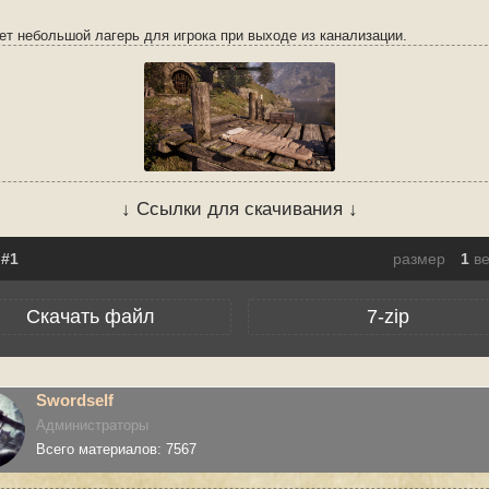
ет небольшой лагерь для игрока при выходе из канализации.
↓ Ссылки для скачивания ↓
размер
1
в
Скачать файл
7-zip
Swordself
Администраторы
Всего материалов: 7567