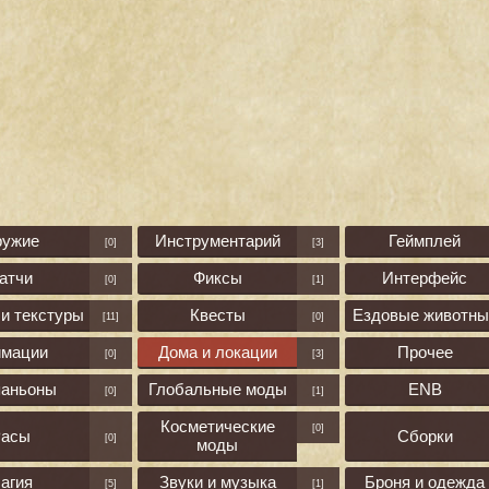
ружие
Инструментарий
Геймплей
[0]
[3]
атчи
Фиксы
Интерфейс
[0]
[1]
и текстуры
Квесты
Ездовые животны
[11]
[0]
имации
Дома и локации
Прочее
[0]
[3]
паньоны
Глобальные моды
ENB
[0]
[1]
Косметические
[0]
асы
Сборки
[0]
моды
агия
Звуки и музыка
Броня и одежда
[5]
[1]