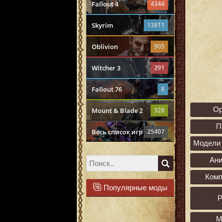
Fallout 4
4344
Skyrim
13811
Oblivion
905
Witcher 3
291
Fallout 76
8
О
Mount & Blade 2
328
П
Весь список игр
25407
Модели 
Ан
Ком
Популярные моды
Р
М