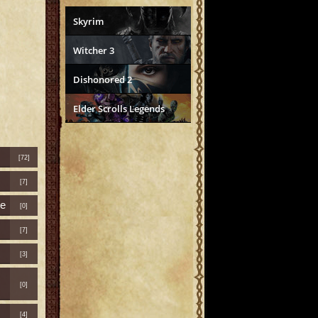
Skyrim
Witcher 3
Dishonored 2
Elder Scrolls Legends
[72]
[7]
е
[0]
[7]
[3]
[0]
[4]