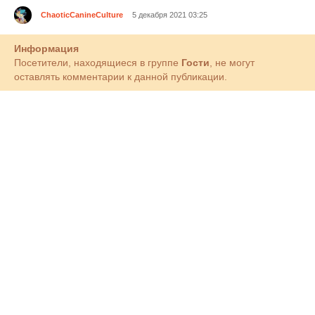
ChaoticCanineCulture
5 декабря 2021 03:25
Информация
Посетители, находящиеся в группе
Гости
, не могут
оставлять комментарии к данной публикации.