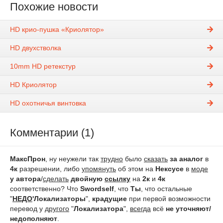
Похожие новости
HD крио-пушка «Криолятор»
HD двухстволка
10mm HD ретекстур
HD Криолятор
HD охотничья винтовка
Комментарии (1)
МаксПрон
, ну неужели так
трудно
было
сказать
за аналог
в
4к
разрешении, либо
упомянуть
об этом на
Нексусе
в
моде
у автора
/
сделать
двойную
ссылку
на
2к
и
4к
соответственно? Что
Swordself
, что
Ты
, что остальные
"
НЕДО
'Локализаторы
",
крадущие
при первой возможности
перевод у
другого
"
Локализатора
",
всегда
всё
не уточняют/
недополняют
.