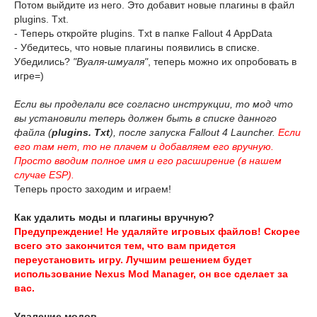
Потом выйдите из него. Это добавит новые плагины в файл
plugins. Txt.
- Теперь откройте plugins. Txt в папке Fallout 4 AppData
- Убедитесь, что новые плагины появились в списке.
Убедились?
"Вуаля-шмуаля"
, теперь можно их опробовать в
игре=)
Если вы проделали все согласно инструкции, то мод что
вы установили теперь должен быть в списке данного
файла (
plugins. Txt
), после запуска Fallout 4 Launcher.
Если
его там нет, то не плачем и добавляем его вручную.
Просто вводим полное имя и его расширение (в нашем
случае ESP).
Теперь просто заходим и играем!
Как удалить моды и плагины вручную?
Предупреждение! Не удаляйте игровых файлов! Скорее
всего это закончится тем, что вам придется
переустановить игру. Лучшим решением будет
использование Nexus Mod Manager, он все сделает за
вас.
Удаление модов