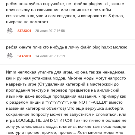
ребзя пожалуйста выручайте, нет файла plugins.txt , киньте
плиз ссылку на скачивание или напишите в лс чтобы
связаться в вк, уже и сам создавал, и копировал из 3 фола,
нихрена не помогает..
STAS001
28 июля 2017 16:58
ребзя киньте плиз кто нибудь в личку файл plugins.txt молюю
STAS001
14 июня 2017 12:19
Nmm неплохая утилита для игры, но она так же ненадёжна,
как и ручная установка модов. Многие моды могут напросто
навредить игре (От удаления категорий в мастерской до
пропадания текстур и перевод предметов на английский
язык или даже вообще пропадания названия, к примеру как
с разделом пищи и "????????", или NOT "FAILED!" вместо
названия категорий объектов) Это ещё верхушка айсберга,
сохранение попросту может не запустится и сломаться, или
игра ВООБЩЕ НЕ ЗАПУСТИТСЯ! Так что лично я больше не
хочу устанавливать моды, плагины, всякие там локализации
текстур и прочее, прочее, прочее... Хотя многие моды мне