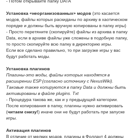
- Потом открывайте папку DATA
Установка «неорганизованных» модов
(это касается
модов, файлы которых раскиданы по архиву в хаотическом
порядке и должны быть вручную копированы в папку игры)
- Просто перетяните (скопируйте) файлы из архива в папку
Data, если в архиве файлы уже сложены в подобную папку,
то просто скопируйте всю папку в директорию игры.
Если все сделано правильно, то при загрузке игры у вас
будут работать моды.
Установка плагинов
Плагины-это моды, файлы которых находятся в
расширении ESP (согласно источнику с NexusWiki).
Таковые также копируются в папку Data и должны быть
активированы в файле plugins. Txt
- Процедура такова же, как и у предыдущей категории.
После копирования в папку, плагины нужно активировать
(
читаем снизу!
) иначе они не будут работать при запуске
игры.
Активация плагинов
В отличие от мелких модов, плагины в Фоллаут 4 должны