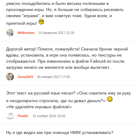
ужасно понадобились и было весьма полезными в
прохождении игры. Но, я больше не собираюсь рисковать
своими "играми", и вам советую тоже. Удачи всем, и
приятной игры!
MrNorman
15 февраля 2017 12:30
Дорогой автор! Помоги, пожалуйста! Скачала броню черной
вдовы, установила, в игре она появилась, но текстуры не
отображаются. При изменениях в файле Fallout4.ini после
загрузки ничего не меняется или вообще вылетает...
Sova1503
26 января 2017 17:05
Этот текст на русский язык писал? «Она схватила ему за руку
и неоднократно спросила, где ты девал деньги?»
«Не удаляйте игровых файлов!»
Pisello
15 ноября 2016 10:02
Ну и где видео как при помощи НММ устанавливать?