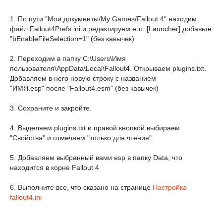
1. По пути "Мои документы/My Games/Fallout 4" находим
файл Fallout4Prefs.ini и редактируем его: [Launcher] добавьте
"bEnableFileSelection=1" (без кавычек)
2. Переходим в папку C:\Users\Имя
пользователя\AppData\Local\Fallout4. Открываем plugins.txt.
Добавляем в него новую строку с названием
"ИМЯ.esp" после "Fallout4.esm" (без кавычек)
3. Сохраните и закройте.
4. Выделяем
plugins.txt
и правой кнопкой выбираем
"Свойства" и отмечаем "только для чтения".
5. Добавляем выбранный вами esp в папку Data, что
находится в корне Fallout 4
6. Выполните все, что сказано на странице
Настройка
fallout4.ini