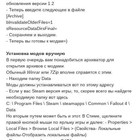
обновления версии 1.2
- Теперь введите следующее в файле
[Archive]
blnvalidateOlderFiles=1
sResourceDataDirsFinal=
- Сохраняем и выходим.
- Теперь вы готовы к модам=)
Установка модов вручную
В первую очередь вам понадобиться архиватор для
открытия архивов с модами.
Обычный
Winrar
или
7Zip
вполне справятся с этим.
- Находим папку Data
Моды должны устанавливаться вот по этому адресу
- Если у вас Steam версия игры, то, скорее всего вы найдете
необходимую папку вот здесь
C: \ Program Files \ Steam \ steamapps \ Common \ Fallout 4 \
Data
Но вторым путем может быть и этот. В Стиме, щелкните
правой кнопкой мыши по ярлыку игры и далее: - Properties >
Local Files > Browse Local Files > (Свойства- Локальные
файлы-Отобразить локальные файлы)