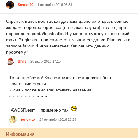
Sergun90
1 сентября 2016 08:38
Скрытых папок нет, так как давным-давно их открыл, сейчас
же даже перепроверил всё (на всякий случай), так вот, при
переходе appdata/local/fallout4 у меня отсутствует текстовый
файл Plugins.txt, при самостоятельном создании Plugins.txt и
запуске fallout 4 игра вылетает. Как решить данную
проблему?
BIVIS
28 июля 2016 17:15
Та же проблема! Как помнится в нем должны быть
начальные строки
и лишь после них впечатывать названия.
-=-=-=-=-=-=-=-=-=-=
=-=-=-=-=-=-
*AWCSR.esm = примерно так.
potomak
24 сентября 2016 19:23
Информация