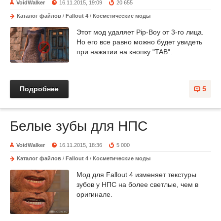
VoidWalker
16.11.2015, 19:09
20 655
Каталог файлов
/
Fallout 4
/
Косметические моды
Этот мод удаляет Pip-Boy от 3-го лица
.
Но его все равно можно будет увидеть
при нажатии на кнопку "TAB".
Подробнее
5
Белые зубы для НПС
VoidWalker
16.11.2015, 18:36
5 000
Каталог файлов
/
Fallout 4
/
Косметические моды
Мод для Fallout 4 изменяет текстуры
зубов у НПС на более светлые, чем в
оригинале.