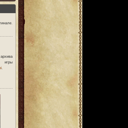
гинале.
 архива
 игры
ni
.