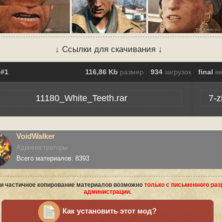
↓ Ссылки для скачивания ↓
116,86 Kb
размер
934
загрузок
final
в
11180_White_Teeth.rar
7-z
VoidWalker
Администраторы
Всего материалов: 8393
и частичное копирование материалов возможно
только с письменного ра
администрации.
Как установить этот мод?