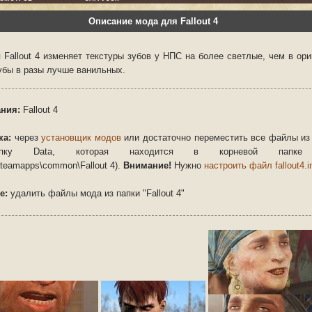
Описание мода для Fallout 4
 Fallout 4 изменяет текстуры зубов у НПС на более светлые, чем в ори
убы в разы лучше ванильных.
ния:
Fallout 4
ка:
через
установщик модов
или достаточно переместить все файлы из
ку Data, которая находится в корневой папке
teamapps\common\Fallout 4).
Внимание!
Нужно
настроить файл fallout4.i
е:
удалить файлы мода из папки "Fallout 4"