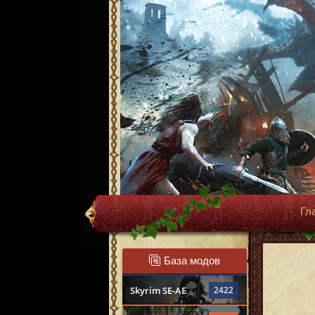
Гл
База модов
Skyrim SE-AE
2422