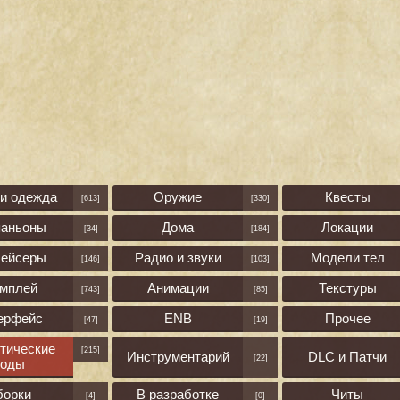
 и одежда
Оружие
Квесты
[613]
[330]
паньоны
Дома
Локации
[34]
[184]
лейсеры
Радио и звуки
Модели тел
[146]
[103]
ймплей
Анимации
Текстуры
[743]
[85]
ерфейс
ENB
Прочее
[47]
[19]
тические
[215]
Инструментарий
DLC и Патчи
[22]
оды
борки
В разработке
Читы
[4]
[0]