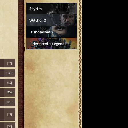
Skyrim
Witcher 3
Dishonored 2
Elder Scrolls Legends
[15]
[171]
[82]
[799]
[661]
[17]
[54]