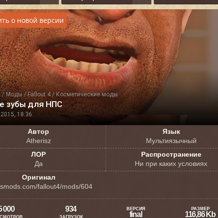
ть о новой версии
я
/
Моды
/
Fallout 4
/
Косметические моды
е зубы для НПС
2015, 18:36
Автор
Язык
Atherisz
Мультиязычный
ЛОР
Распространение
Да
Ни при каких условиях
Оригинал
smods.com/fallout4/mods/604
5 000
934
ВЕРСИЯ
РАЗМЕР
final
116,86 Kb
СМОТРОВ
ЗАГРУЗОК