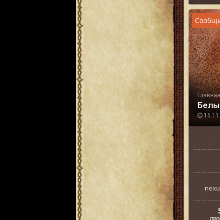
Сообщи
Главна
Белы
16.11.
nexu
ПРО