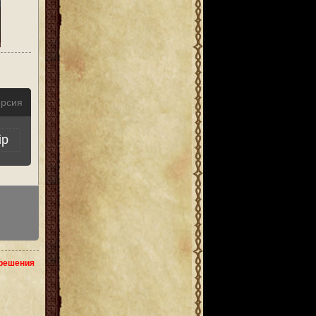
ерсия
ip
зрешения