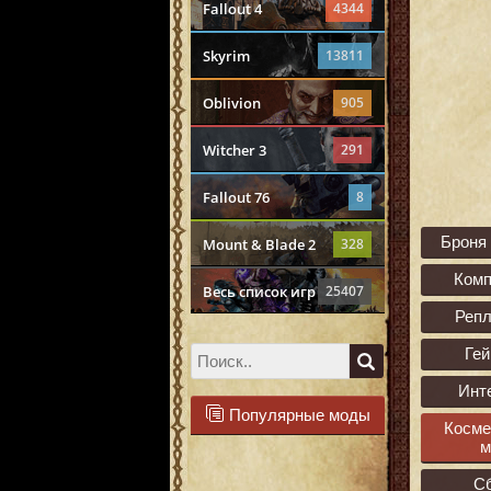
Fallout 4
4344
Skyrim
13811
Oblivion
905
Witcher 3
291
Fallout 76
8
Броня
Mount & Blade 2
328
Ком
Весь список игр
25407
Реп
Ге
Инт
Популярные моды
Косме
м
С