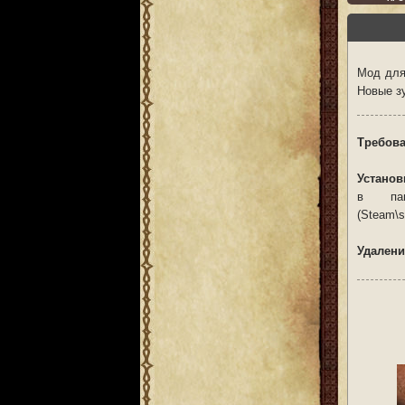
Мод для
Новые з
Требова
Установ
в пап
(Steam\s
Удалени