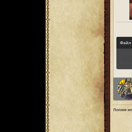
Файл
Полное ил