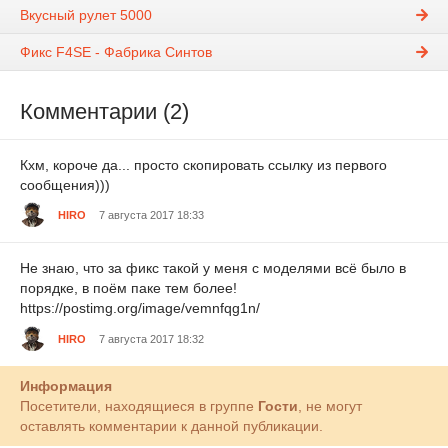
Вкусный рулет 5000
Фикс F4SE - Фабрика Синтов
Комментарии (2)
Кхм, короче да... просто скопировать ссылку из первого
сообщения)))
HIRO
7 августа 2017 18:33
Не знаю, что за фикс такой у меня с моделями всё было в
порядке, в поём паке тем более!
https://postimg.org/image/vemnfqg1n/
HIRO
7 августа 2017 18:32
Информация
Посетители, находящиеся в группе
Гости
, не могут
оставлять комментарии к данной публикации.