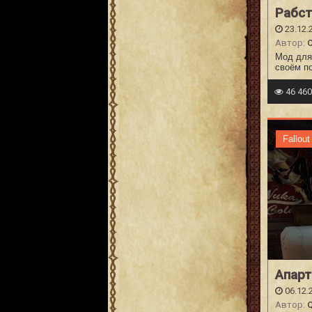
Рабс
23.12.
Автор:
C
Мод для 
своём п
46 46
Fallout
Апар
06.12.
Автор: