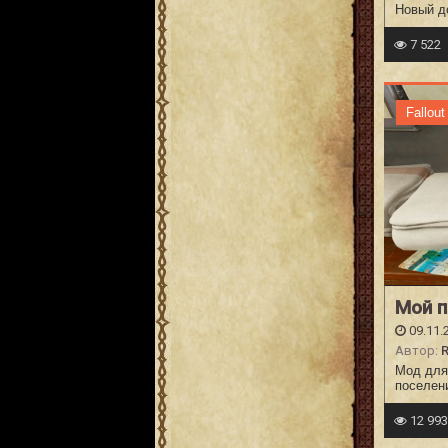
Новый до
7 522
Fallout
Мой 
09.11.
Автор:
Мод для 
поселен
12 99