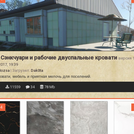
Сэнкчуари и рабочие двуспальные кровати
версия 1
2017, 19:39
Hozsa
| Загрузил:
Dak0ta
ровати, мебель и приятная мелочь для поселений.
4
11559
34
78 Mb
 4