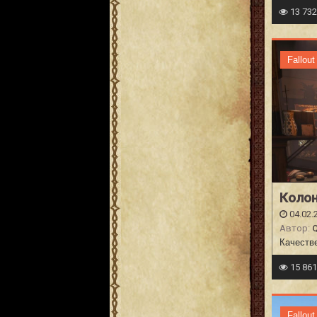
13 73
Fallout
Колон
04.02.
Автор:
Качеств
15 86
Fallout