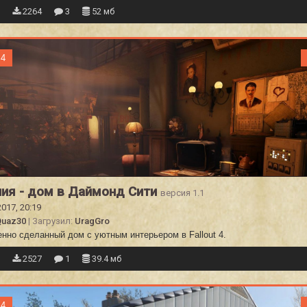
2
2264
3
52 мб
 4
ия - дом в Даймонд Сити
версия 1.1
2017, 20:19
Quaz30
| Загрузил:
UragGro
енно сделанный дом с уютным интерьером в Fallout 4.
1
2527
1
39.4 мб
 4