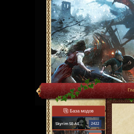
Гл
База модов
Skyrim SE-AE
2422