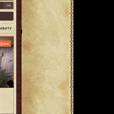
[54]
АВИТУ
Дома