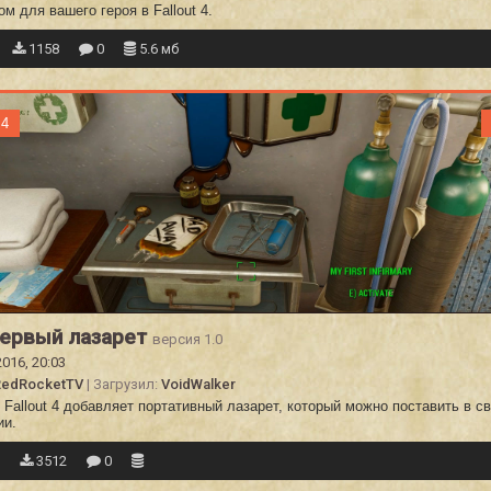
м для вашего героя в Fallout 4.
1158
0
5.6 мб
 4
первый лазарет
версия 1.0
2016, 20:03
RedRocketTV
| Загрузил:
VoidWalker
Fallout 4 добавляет портативный лазарет, который можно поставить в с
ии.
3
3512
0