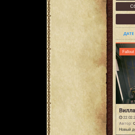
С
ДАТЕ
Fallout
Вилл
22.02.
Автор:
Новый до