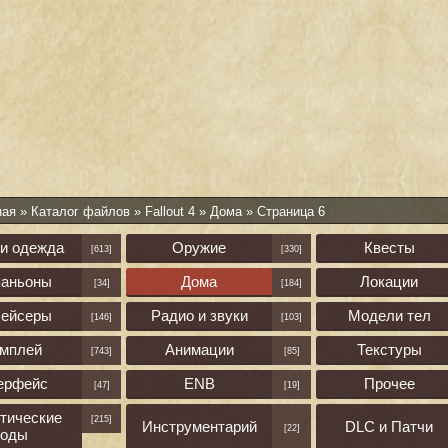
ная
»
Каталог файлов
»
Fallout 4
»
Дома
» Страница 6
 и одежда
Оружие
Квесты
[613]
[330]
паньоны
Дома
Локации
[34]
[184]
лейсеры
Радио и звуки
Модели тел
[146]
[103]
ймплей
Анимации
Текстуры
[743]
[85]
ерфейс
ENB
Прочее
[47]
[19]
тические
[215]
Инструментарий
DLC и Патчи
[22]
оды