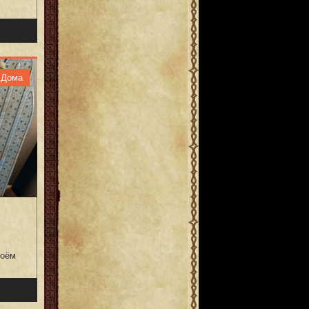
Дома
воём