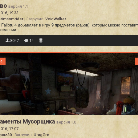
тво
версия 1.1
2016, 19:33
rimsomrider
| Загрузил:
VoidWalker
Fallotu 4 добавляет в игру 9 предметов (рабов), которых можно поставит
оселении.
0
8047
14
 4
таменты Мусорщика
версия 1.0
2016, 17:07
Quaz30
| Загрузил:
UragGro