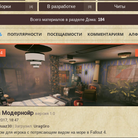
борки
В разработке
Читы
[4]
[0]
Всего материалов в разделе Дома:
184
ПОПУЛЯРНОСТИ
ПОСЕЩАЕМОСТИ
КОММЕНТАРИЯМ
АЛФ
 4
а Модернойр
версия 1.0
2017, 18:47
Quaz30
| Загрузил:
UragGro
м для игрока с потрясающем видом на море в Fallout 4.