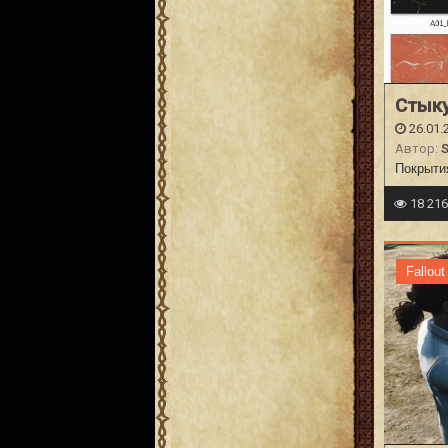
Стык
26.01.
Автор:
S
Покрытия
18 21
Fallout