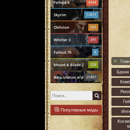
Fallout 4
4344
Skyrim
13811
Oblivion
905
Witcher 3
291
Fallout 76
8
Глав
Mount & Blade 2
328
Броня
Весь список игр
25407
Ком
Реп
Ге
Популярные моды
Инт
Косме
м