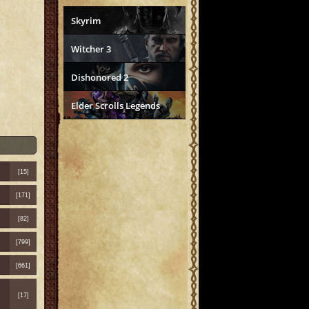
Skyrim
Witcher 3
Dishonored 2
Elder Scrolls Legends
[15]
[171]
[82]
[799]
[661]
[17]