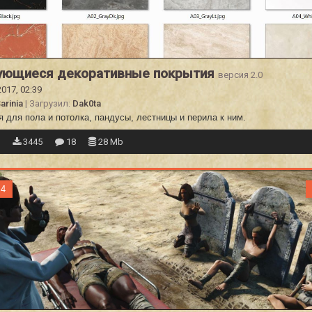
ующиеся декоративные покрытия
версия 2.0
2017, 02:39
arinia
| Загрузил:
Dak0ta
 для пола и потолка, пандусы, лестницы и перила к ним.
6
3445
18
28 Mb
 4