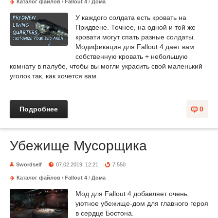
Каталог файлов
/
Fallout 4
/
Дома
У каждого солдата есть кровать на
Придвене. Точнее, на одной и той же
кровати могут спать разные солдаты.
Модификация для Fallout 4 дает вам
собственную кровать + небольшую
комнату в палубе, чтобы вы могли украсить свой маленький
уголок так, как хочется вам.
Подробнее
0
Убежище Мусорщика
Swordself
07.02.2019, 12:21
7 550
Каталог файлов
/
Fallout 4
/
Дома
Мод для Fallout 4 добавляет очень
уютное убежище-дом для главного героя
в сердце Бостона.