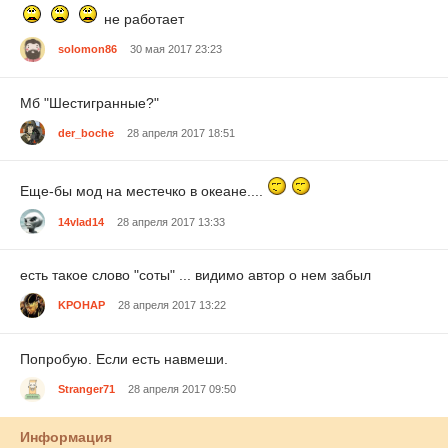
не работает
solomon86
30 мая 2017 23:23
Мб "Шестигранные?"
der_boche
28 апреля 2017 18:51
Еще-бы мод на местечко в океане....
14vlad14
28 апреля 2017 13:33
есть такое слово "соты" ... видимо автор о нем забыл
KPOHAP
28 апреля 2017 13:22
Попробую. Если есть навмеши.
Stranger71
28 апреля 2017 09:50
Информация