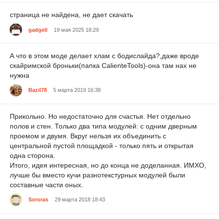
страница не найдена, не дает скачать
gadgell
19 мая 2025 18:29
А что в этом моде делает хлам с бодислайда?,даже вроде
скайримской броньки(папка CalienteTools)-она там нах не
нужна
Bazil78
5 марта 2019 16:38
Прикольно. Но недостаточно для счастья. Нет отдельно
полов и стен. Только два типа модулей: с одним дверным
проемом и двумя. Вкруг нельзя их объединить с
центральной пустой площадкой - только пять и открытая
одна сторона.
Итого, идея интересная, но до конца не доделанная. ИМХО,
лучше бы вместо кучи разнотекстурных модулей были
составные части оных.
Sororas
29 марта 2018 18:43