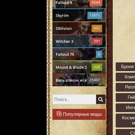
Fallout 4
4344
Skyrim
13811
Oblivion
905
Witcher 3
291
Fallout 76
8
Броня
Mount & Blade 2
328
Ком
Весь список игр
25407
Реп
Ге
Инт
Популярные моды
Косме
м
С