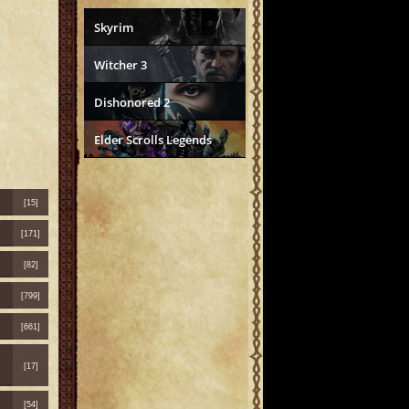
Skyrim
Witcher 3
Dishonored 2
Elder Scrolls Legends
[15]
[171]
[82]
[799]
[661]
[17]
[54]