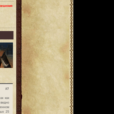
зрешения
#7
ак как
 видно
ьшенном
ных 25