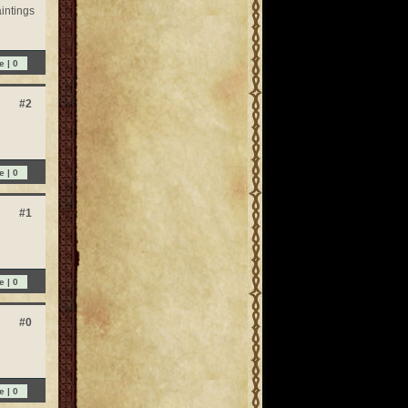
intings
e |
0
#2
e |
0
#1
e |
0
#0
e |
0