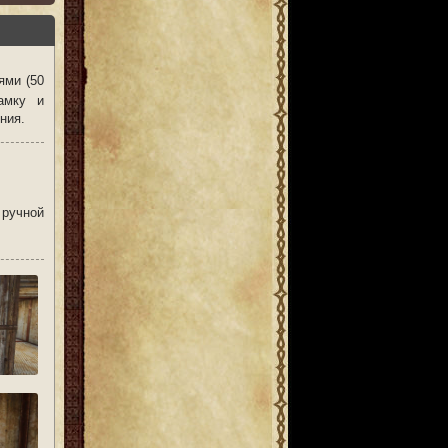
ями (50
амку и
ния.
 ручной