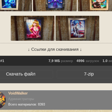
↓ Ссылки для скачивания ↓
7,9 МБ
размер
4996
загрузок
1.0
в
Скачать файл
7-zip
VoidWalker
Администраторы
Всего материалов: 8393