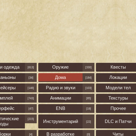
 и одежда
Оружие
Квесты
[613]
[330]
паньоны
Дома
Локации
[34]
[184]
лейсеры
Радио и звуки
Модели тел
[146]
[103]
ймплей
Анимации
Текстуры
[743]
[85]
ерфейс
ENB
Прочее
[47]
[19]
тические
[215]
Инструментарий
DLC и Патчи
[22]
оды
борки
В разработке
Читы
[4]
[0]