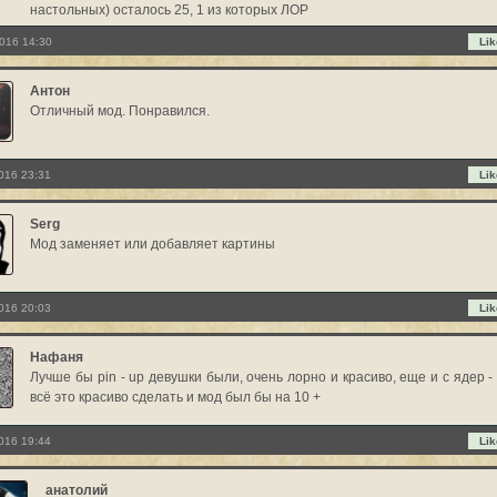
настольных) осталось 25, 1 из которых ЛОР
016 14:30
Lik
Антон
Отличный мод. Понравился.
016 23:31
Lik
Serg
Мод заменяет или добавляет картины
016 20:03
Lik
Нафаня
Лучше бы pin - up девушки были, очень лорно и красиво, еще и с ядер -
всё это красиво сделать и мод был бы на 10 +
016 19:44
Lik
анатолий