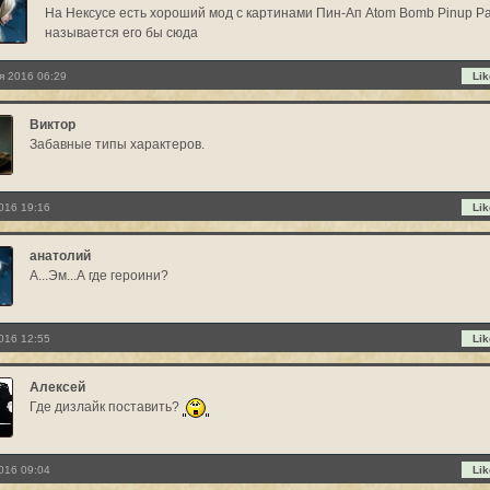
На Нексусе есть хороший мод с картинами Пин-Ап Atom Bomb Pinup Pa
называется его бы сюда
я 2016 06:29
Lik
Виктор
Забавные типы характеров.
016 19:16
Lik
анатолий
А...Эм...А где героини?
016 12:55
Lik
Алексей
Где дизлайк поставить?
016 09:04
Lik