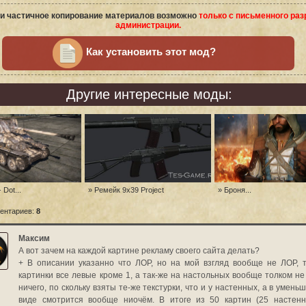
и частичное копирование материалов возможно
только с письменного ра
администрации.
Как установить этот мод?
Другие интересные моды:
- Dot...
» Ремейк 9x39 Project
» Броня...
ентариев:
8
Максим
А вот зачем на каждой картине рекламу своего сайта делать?
+ В описании указанно что ЛОР, но на мой взгляд вообще не ЛОР, т
картинки все левые кроме 1, а так-же на настольных вообще толком не
ничего, по скольку взяты те-же текстурки, что и у настенных, а в умен
виде смотрится вообще ниочём. В итоге из 50 картин (25 настен