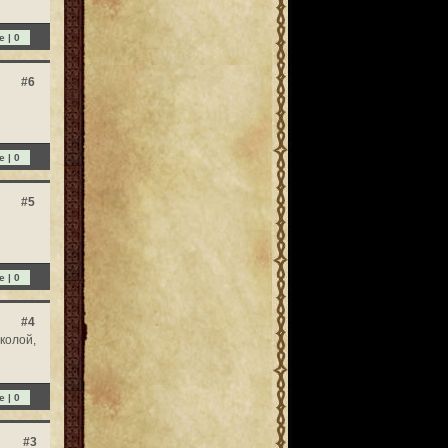
e |
0
#6
e |
0
#5
e |
0
#4
 колой,
e |
0
#3