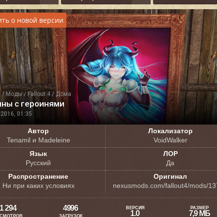
ть о новой версии
я
/
Моды
/
Fallout 4
/
Дома
ины с героинями
2016, 01:35
Автор
Локализатор
Tenamil и Madeleine
VoidWalker
Язык
ЛОР
Русский
Да
Распространение
Оригинал
Ни при каких условиях
nexusmods.com/fallout4/mods/1
1 294
4996
ВЕРСИЯ
РАЗМЕР
1.0
7,9 МБ
СМОТРОВ
ЗАГРУЗОК