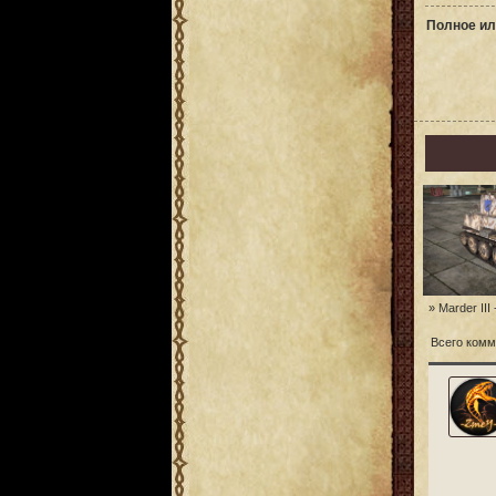
Полное ил
» Marder III 
Всего комм