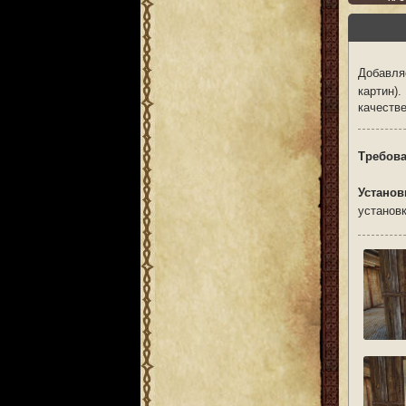
Добавля
картин
качеств
Требова
Установ
установк