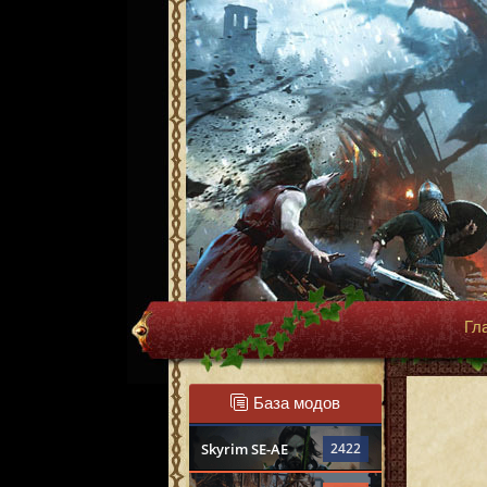
Гл
База модов
Skyrim SE-AE
2422