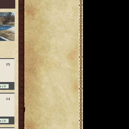
#5
e |
0
#4
e |
0