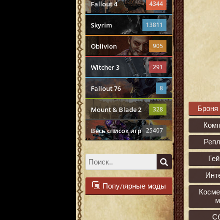
Fallout 4
4344
Skyrim
13811
Oblivion
905
Witcher 3
291
Fallout 76
8
Броня
Mount & Blade 2
328
Ком
Весь список игр
25407
Реп
Ге
Инт
Популярные моды
Косме
м
С