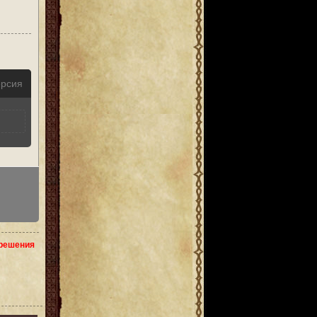
ерсия
зрешения