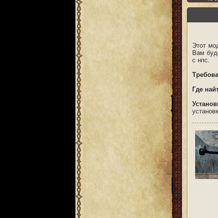
Этот мо
Вам буд
с нпс.
Требова
Где най
Установ
установк