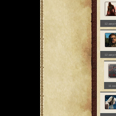
12 авгус
12 авгус
11 се