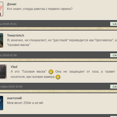
Денис
Кто знает, откуда шмотка с первого скрина?
та 2018 15:21
Lik
Towarishch
Я, конечно, не специалист, но "gas mask" переводится как "противогаз", а
"газовая маска"
та 2018 02:58
Lik
Vlad
А это "Газовая маска"
Она не защищает от газа, а травит 
носителя, как газовая камера
нтября 2018 15:05
Lik
анатолий
Мож весит 250кг а не мб.