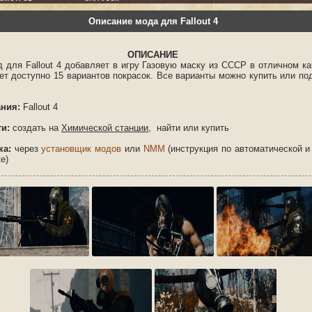
Описание мода для Fallout 4
ОПИСАНИЕ
д для Fallout 4 добавляет в игру Газовую маску из СССР в отличном ка
ет доступно 15 вариантов покрасок. Все варианты можно купить или по
ния:
Fallout 4
ти:
создать на
Химической станции,
найти или купить
ка:
через
установщик модов
или
NMM
(инструкция по автоматической и
е)