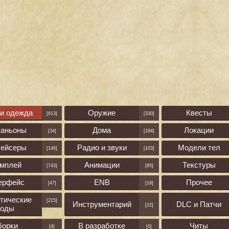
 и одежда
Оружие
Квесты
[613]
[330]
паньоны
Дома
Локации
[34]
[184]
лейсеры
Радио и звуки
Модели тел
[146]
[103]
ймплей
Анимации
Текстуры
[743]
[85]
ерфейс
ENB
Прочее
[47]
[19]
тические
[215]
Инструментарий
DLC и Патчи
[22]
оды
борки
В разработке
Читы
[4]
[0]