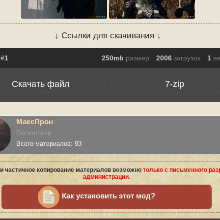
↓ Ссылки для скачивания ↓
250mb
размер
2006
загрузок
1
в
Скачать файл
7-zip
МаксПрон
Посетители
Всего материалов: 93
и частичное копирование материалов возможно
только с письменного ра
администрации.
Как установить этот мод?