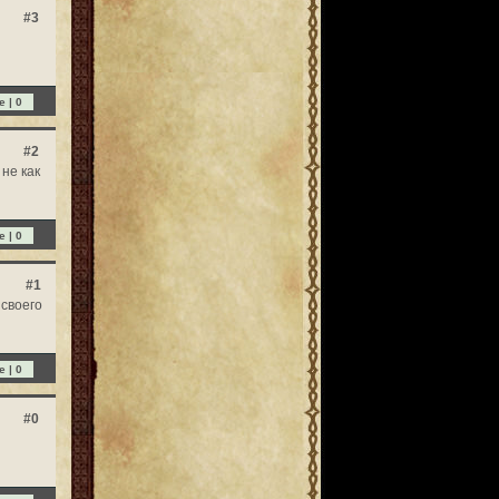
#3
e |
0
#2
 не как
e |
0
#1
своего
e |
0
#0