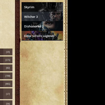
Skyrim
Witcher 3
Dishonored 2
Elder Scrolls Legends
[15]
[171]
[82]
[799]
[661]
[17]
[54]