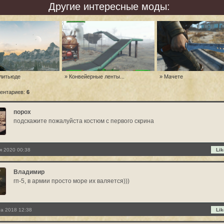
Другие интересные моды:
олитьюде
» Конвейерные ленты...
» Мачете
ентариев:
6
порох
подскажите пожалуйста костюм с первого скрина
я 2020 00:38
Lik
Владимир
гп-5, в армии просто море их валяется)))
та 2018 12:38
Lik