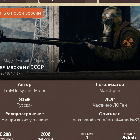
ть о новой версии
я
/
Моды
/
Fallout 4
/
Броня и одежда
ая маска из СССР
2018, 17:27
Автор
Локализатор
TrulyBritsy and Mates
МаксПрон
Язык
ЛОР
Русский
Частично ЛОРен
Распространение
Оригинал
Ни при каких условиях
nexusmods.com/fallout4/mods/3
0 208
2006
ВЕРСИЯ
РАЗМЕР
1
250mb
СМОТРОВ
ЗАГРУЗОК