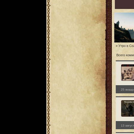
» Утро в С
Всего комм
25 январ
13 авгус