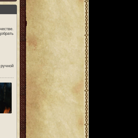
честве.
добрать
 ручной