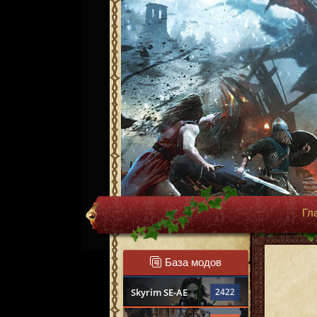
Гл
База модов
Skyrim SE-AE
2422