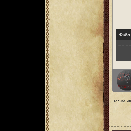
Файл
Полное ил