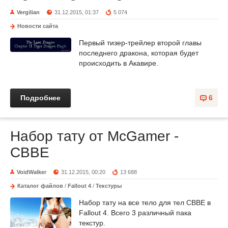
Vergilian
31.12.2015, 01:37
5 074
Новости сайта
Первый тизер-трейлер второй главы
последнего дракона, которая будет
происходить в Акавире.
Подробнее
6
Набор тату от McGamer -
CBBE
VoidWalker
31.12.2015, 00:20
13 688
Каталог файлов
/
Fallout 4
/
Текстуры
Набор тату на все тело для тел CBBE в
Fallout 4. Всего 3 различный пака
текстур.