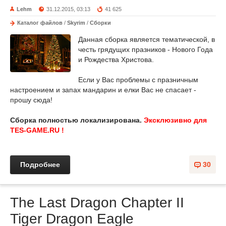
Lehm
31.12.2015, 03:13
41 625
Каталог файлов
/
Skyrim
/
Сборки
Данная сборка является тематической, в
честь грядущих празников - Нового Года
и Рождества Христова.
Если у Вас проблемы с празничным
настроением и запах мандарин и елки Вас не спасает -
прошу сюда!
Сборка полностью локализирована.
Эксклюзивно для
TES-GAME.RU !
Подробнее
30
The Last Dragon Chapter II
Tiger Dragon Eagle