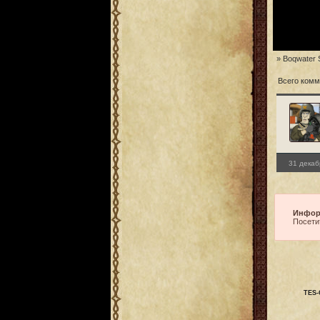
» Boqwater 
Всего комм
31 декаб
Инфор
Посети
TES-