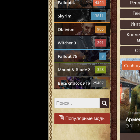
Fallout 4
4344
Реп
Ге
Skyrim
13811
Инт
Oblivion
905
Косме
м
Witcher 3
291
С
Fallout 76
8
Сообщи
Mount & Blade 2
328
Весь список игр
25407
Главна
Популярные моды
Арме
31.12.