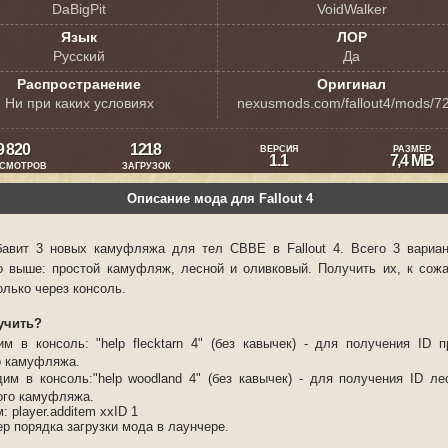
DaBigPit
VoidWalker
Язык
ЛОР
Русский
Да
Распространение
Оригинал
Ни при каких условиях
nexusmods.com/fallout4/mods/7
9 820
1218
ВЕРСИЯ
РАЗМЕР
1.1
7,4 MB
СМОТРОВ
ЗАГРУЗОК
Описание мода для Fallout 4
авит 3 новых камуфляжа для тел CBBE в Fallout 4. Всего 3 вариан
о выше: простой камуфляж, лесной и оливковый. Получить их, к сож
олько через консоль.
учить?
им в консоль:
"help flecktarn 4" (без кавычек) - для получения ID п
о камуфляжа.
дим в консоль:
"help woodland 4" (без кавычек) - для получения ID ле
ого камуфляжа.
: player.additem xxID 1
ер порядка загрузки мода в лаунчере.