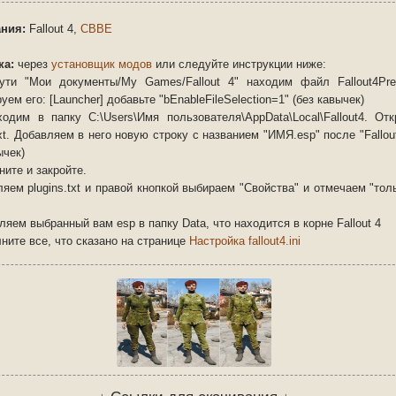
ния:
Fallout 4
,
CBBE
ка:
через
установщик модов
или следуйте инструкции ниже:
ути "Мои документы/My Games/Fallout 4" находим файл Fallout4Pref
уем его: [Launcher] добавьте "bEnableFileSelection=1" (без кавычек)
ходим в папку C:\Users\Имя пользователя\AppData\Local\Fallout4. От
txt. Добавляем в него новую строку с названием "ИМЯ.esp" после "Fallou
ычек)
ните и закройте.
еляем
plugins.txt
и правой кнопкой выбираем "Свойства" и отмечаем "тол
ляем выбранный вам esp в папку Data, что находится в корне Fallout 4
ните все, что сказано на странице
Настройка fallout4.ini