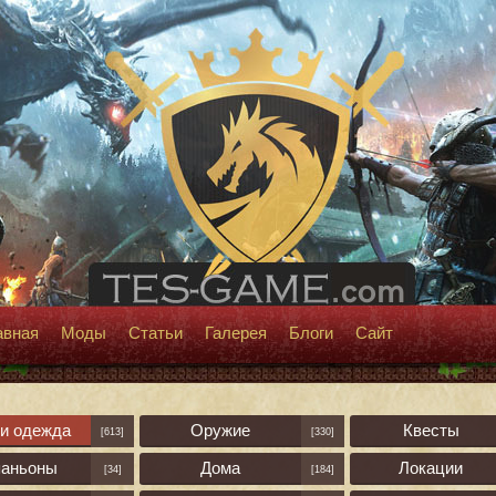
авная
Моды
Статьи
Галерея
Блоги
Сайт
 и одежда
Оружие
Квесты
[613]
[330]
паньоны
Дома
Локации
[34]
[184]