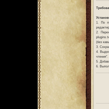
Требова
Установ
1. По п
редактир
2. Пере
plugins.
(без кав
3. Сохра
4. Выд
чтения".
5. Добав
6. Выпол