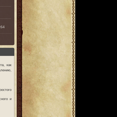
264
та, как
алению,
ростого
сного и