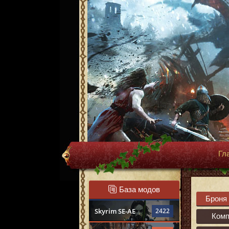
Гл
База модов
Броня
Skyrim SE-AE
2422
Ком