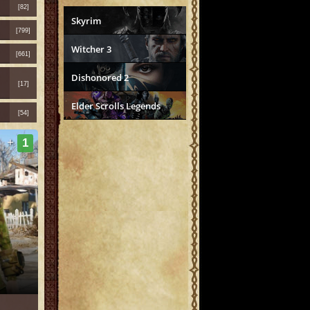
[82]
Skyrim
[799]
Witcher 3
[661]
Dishonored 2
[17]
Elder Scrolls Legends
[54]
+
1