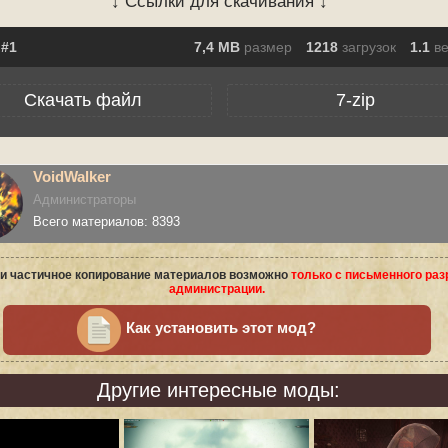
↓ Ссылки для скачивания ↓
7,4 MB
размер
1218
загрузок
1.1
в
Скачать файл
7-zip
VoidWalker
Администраторы
Всего материалов: 8393
и частичное копирование материалов возможно
только с письменного ра
администрации.
Как установить этот мод?
Другие интересные моды: