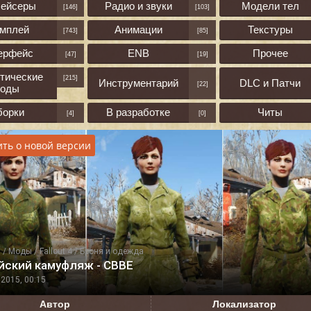
лейсеры
Радио и звуки
Модели тел
[146]
[103]
ймплей
Анимации
Текстуры
[743]
[85]
ерфейс
ENB
Прочее
[47]
[19]
тические
[215]
Инструментарий
DLC и Патчи
[22]
оды
борки
В разработке
Читы
[4]
[0]
ть о новой версии
я
/
Моды
/
Fallout 4
/
Броня и одежда
йский камуфляж - CBBE
2015, 00:15
Автор
Локализатор