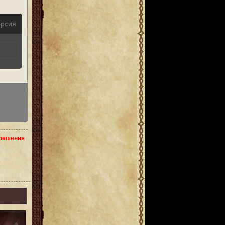
ерсия
зрешения