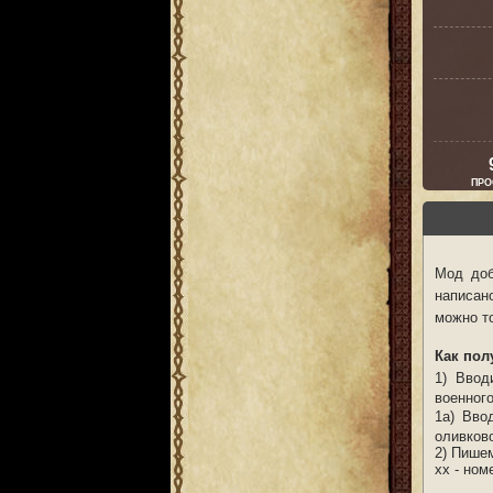
ПРО
Мод доб
написан
можно т
Как пол
1) Ввод
военног
1a)
Вво
оливков
2) Пишем
xx - ном