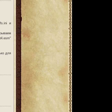
s.ini и
крываем
t4.esm"
ько для