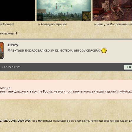
Settlement
» Аркадный прицел
» Капсула Воспоминаний
ентариев:
1
Elisey
Флектарн порадовал своим качеством, автору спасибо
ря 2015 02:37
Lik
мация
тели, находящиеся в группе
Гости
, не могут оставлять комментарии к данной публикац
GAME.COM© 2009-2026
. Все материалы, размещённые на этом сайте, являются собственностью их в