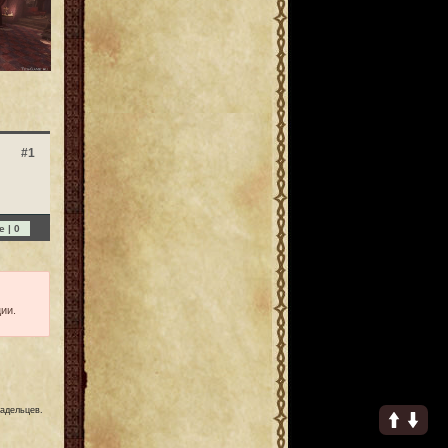
#1
e |
0
ии.
ладельцев.