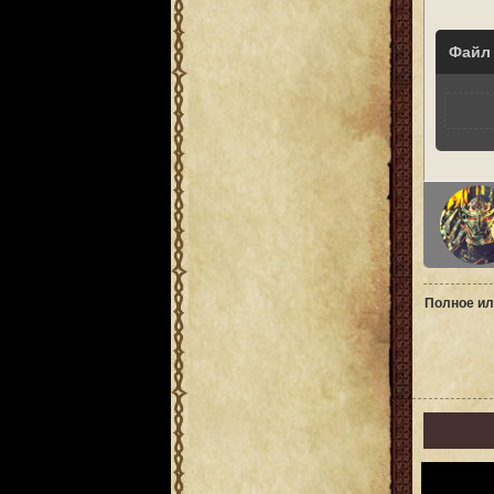
Файл
Полное ил