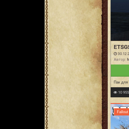
ETSGS
30.12.
Автор:
h
Пак для 
10 95
Fallout