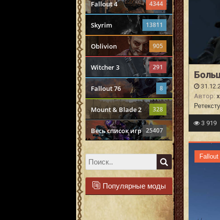
Fallout 4
4344
Skyrim
13811
Oblivion
905
Witcher 3
291
Боль
31.12.
Fallout 76
8
Автор:
x
Ретексту
Mount & Blade 2
328
3 919
Весь список игр
25407
Fallout
Популярные моды