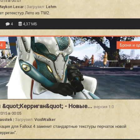
2015 в 00:07
aykon Lexar
| Загрузил:
Lehm
ет ретекстур Лето из TW2.
2
4
4,37 МБ
 4
Броня и о
 &quot;Керриган&quot; - Новые...
версия 1.0
2015 в 00:05
asstek
| Загрузил:
VoidWalker
ция для Fallout 4 заменит стандартные текстуры перчаток новой
ерриган".