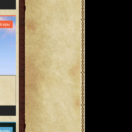
йсеры
ньоны