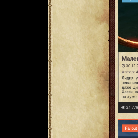
Мале
30.12.
Автор:
A
Лидия у
неванил
даже Ци
Хаззи, 
не хуже 
21 77
Fallout