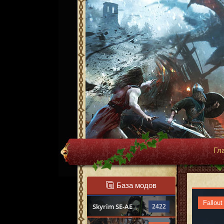
Гл
База модов
Fallout
Skyrim SE-AE
2422