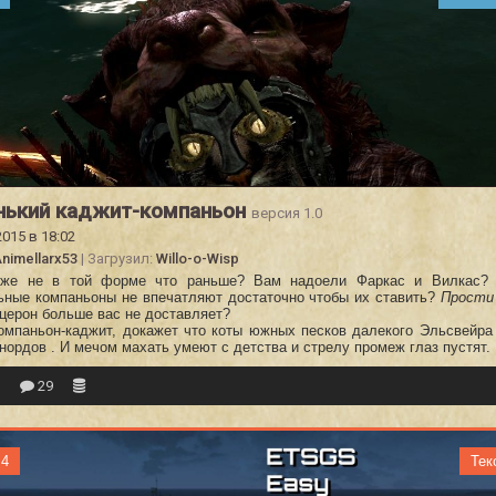
нький каджит-компаньон
версия 1.0
2015 в 18:02
nimellarx53
| Загрузил:
Willo-o-Wisp
же не в той форме что раньше? Вам надоели Фаркас и Вилкас? 
ьные компаньоны не впечатляют достаточно чтобы их ставить?
Прости
церон больше вас не доставляет?
компаньон-каджит, докажет что коты южных песков далекого Эльсвейра
нордов . И мечом махать умеют с детства и стрелу промеж глаз пустят.
8
29
 4
Тек