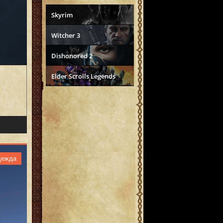
Skyrim
Witcher 3
Dishonored 2
Elder Scrolls Legends
дежда