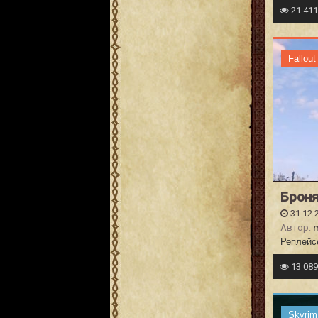
21 41
Fallout
Броня
31.12.
Автор:
Реплейсе
13 08
Skyrim