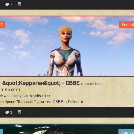
1
7
 4
Репле
 &quot;Керриган&quot; - CBBE
версия final
2015 в 00:01
mbw1
| Загрузил:
VoidWalker
р брони "Керриган" для тел CBBE в Fallout 4.
9
3
Компа