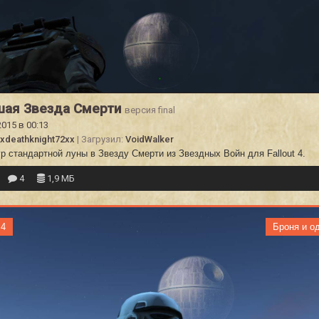
шая Звезда Смерти
версия final
2015 в 00:13
xdeathknight72xx
| Загрузил:
VoidWalker
р стандартной луны в Звезду Смерти из Звездных Войн для Fallout 4.
4
1,9 МБ
 4
Броня и о