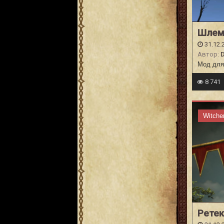
Шлем
31.12.
Автор:
D
Мод для 
8 741
Witche
Ретек