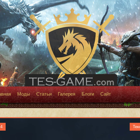
авная
Моды
Статьи
Галерея
Блоги
Сайт
 4
Тек