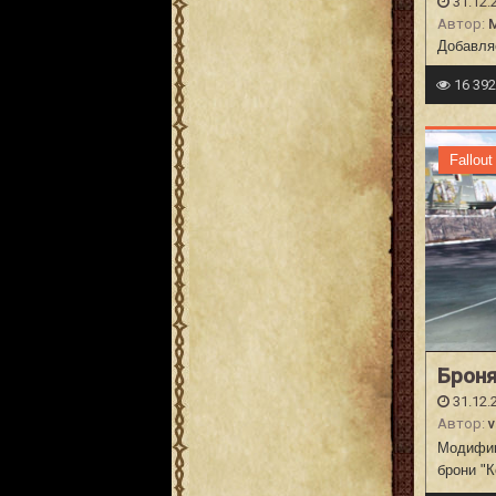
31.12.
Автор:
M
Добавля
16 39
Fallout
Броня
31.12.
Автор:
v
Модифика
брони
"К