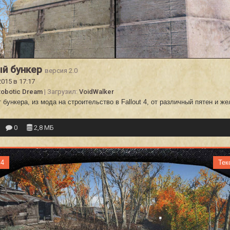
ый бункер
версия 2.0
2015 в 17:17
obotic Dream
| Загрузил:
VoidWalker
бункера, из мода на строительство в Fallout 4, от различный пятен и же
0
2,8 МБ
 4
Тек