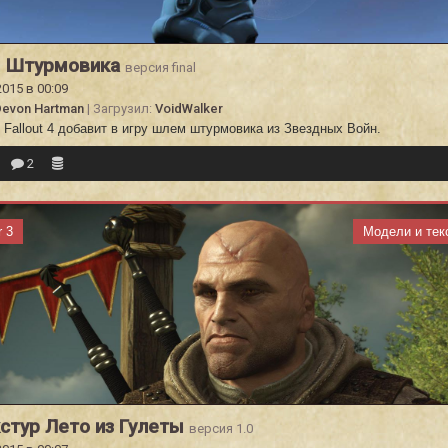
 Штурмовика
версия final
2015 в 00:09
evon Hartman
| Загрузил:
VoidWalker
Fallout 4 добавит в игру шлем штурмовика из Звездных Войн.
2
r 3
Модели и тек
стур Лето из Гулеты
версия 1.0