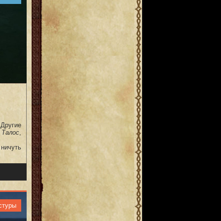
Другие
 Талос
,
 ничуть
стуры