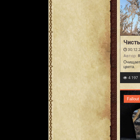
Чист
30.12.
Автор:
R
Очищает 
цвета.
4 197
Fallout