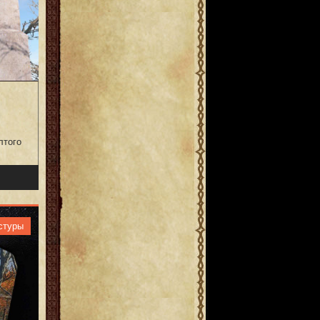
лтого
стуры