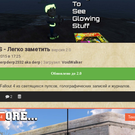
 - Легко заметить
версия 2.0
2015 в 17:25
erpderp2332 aka derp
| Загрузил:
VoidWalker
Обновлено до 2.0
Fallout 4 из светящихся пупсов, голографических записей и журналов.
5
2
 4
Тек