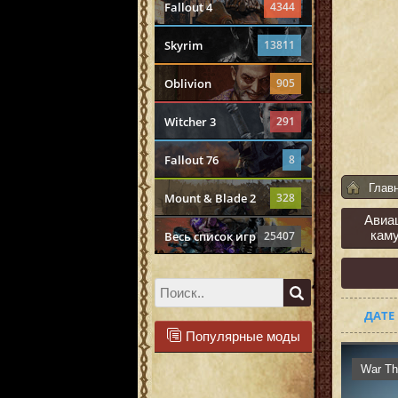
Fallout 4
4344
Skyrim
13811
Oblivion
905
Witcher 3
291
Fallout 76
8
Глав
Mount & Blade 2
328
Авиа
кам
Весь список игр
25407
ДАТЕ
Популярные моды
War Th