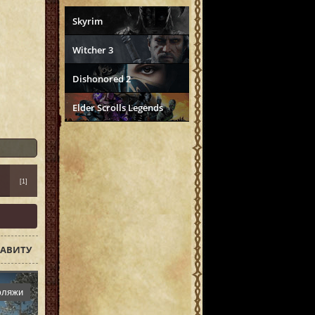
Skyrim
Witcher 3
Dishonored 2
Elder Scrolls Legends
[1]
АВИТУ
фляжи