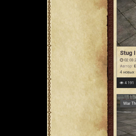
Stug 
02.03.
Автор:
E
4 новых 
4 191
War Th