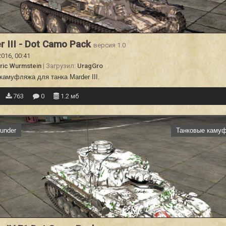
r III - Dot Camo Pack
версия 1.0
2016, 00:41
ric Wurmstein
| Загрузил:
UragGro
 камуфляжа для танка
Marder III.
763
0
1.2 мб
under
Танковые каму