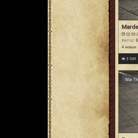
Marde
02.03.
Автор:
E
4 новых
3 549
War Th