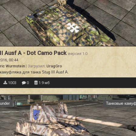
III Ausf A - Dot Camo Pack
версия 1.0
2016, 00:44
ric Wurmstein
| Загрузил:
UragGro
камуфляжа для танка Stug III Ausf A.
1003
0
1.9 мб
under
Танковые каму