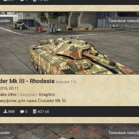
under
Танковые каму
der Mk III - Rhodesia
версия 1.0
2016, 00:11
ake Ultor
| Загрузил:
UragGro
муфляж для танка Crusader Mk III.
888
0
407 кб
under
Танковые каму