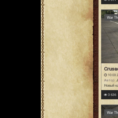
War Th
Crusa
10.03.
Автор:
J
Новый ка
3 636
War Th