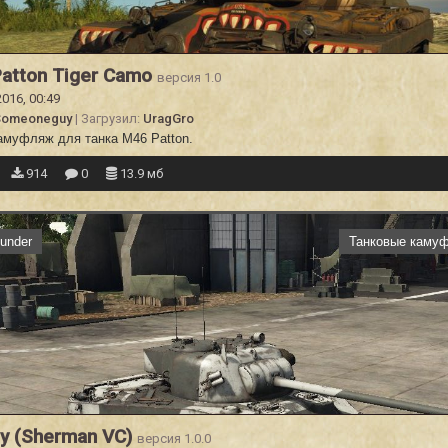
atton Tiger Camo
версия 1.0
2016, 00:49
Someoneguy
| Загрузил:
UragGro
амуфляж для танка M46 Patton.
914
0
13.9 мб
under
Танковые каму
Fly (Sherman VC)
версия 1.0.0