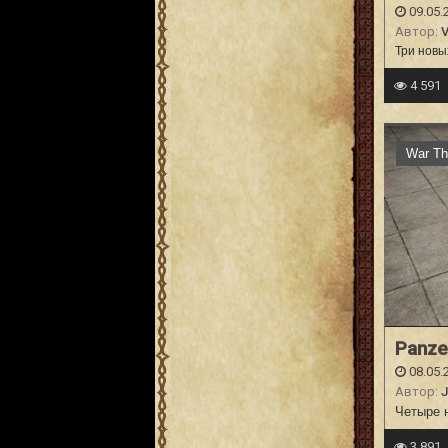
09.05.
Автор:
V
Три новы
4 591
War Th
Panzer
08.05.
Автор:
J
Четыре н
3 891