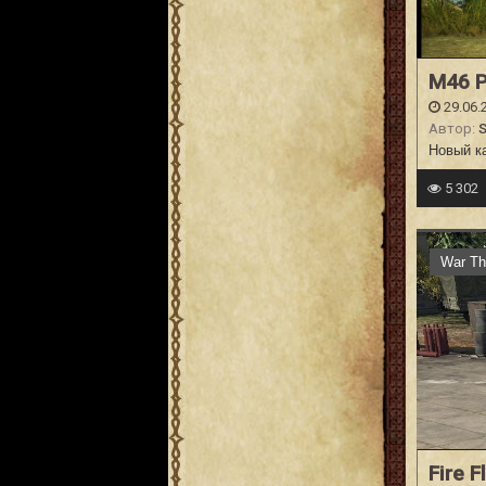
M46 P
29.06.
Автор:
Новый к
5 302
War Th
Fire 