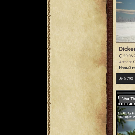
Dicke
29.06.
Автор:
Новый к
6 790
War Th