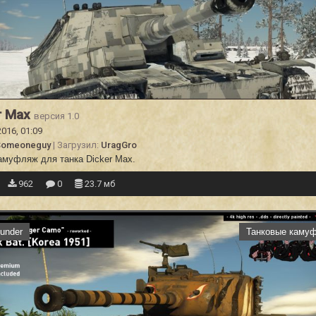
r Max
версия 1.0
2016, 01:09
Someoneguy
| Загрузил:
UragGro
амуфляж для танка Dicker Max.
962
0
23.7 мб
under
Танковые каму