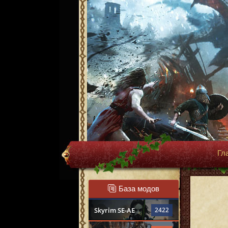
Гл
База модов
Skyrim SE-AE
2422