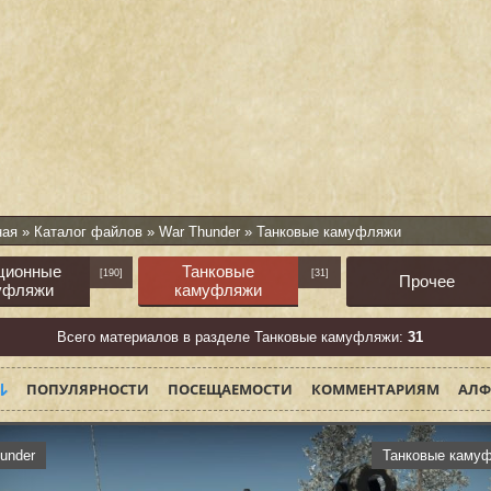
ная
»
Каталог файлов
»
War Thunder
» Танковые камуфляжи
ционные
Танковые
[190]
[31]
Прочее
уфляжи
камуфляжи
Всего материалов в разделе Танковые камуфляжи:
31
ПОПУЛЯРНОСТИ
ПОСЕЩАЕМОСТИ
КОММЕНТАРИЯМ
АЛФ
under
Танковые каму