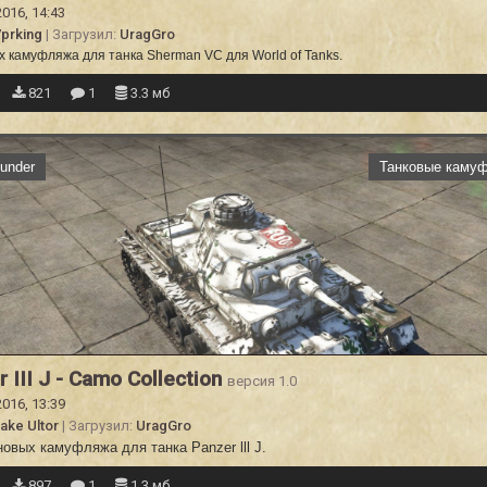
2016, 14:43
prking
| Загрузил:
UragGro
х камуфляжа для танка Sherman VC
для World of Tanks.
821
1
3.3 мб
under
Танковые каму
 III J - Camo Collection
версия 1.0
2016, 13:39
ake Ultor
| Загрузил:
UragGro
овых камуфляжа для танка Panzer lll J.
897
1
1.3 мб