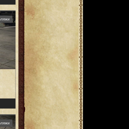
фляжи
фляжи