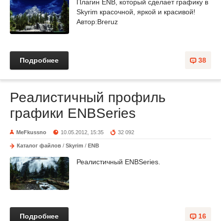
Плагин ENB, который сделает графику в
Skyrim красочной, яркой и красивой!
Автор:Breruz
Подробнее
38
Реалистичный профиль
графики ENBSeries
MeFkussno
10.05.2012, 15:35
32 092
Каталог файлов
/
Skyrim
/
ENB
Реалистичный ENBSeries.
Подробнее
16