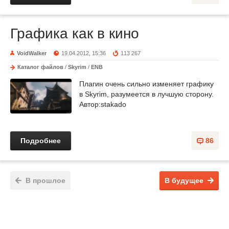
Графика как в кино
VoidWalker
19.04.2012, 15:36
113 267
Каталог файлов
/
Skyrim
/
ENB
Плагин очень сильно изменяет графику
в Skyrim, разумеется в лучшую сторону.
Автор:stakado
Подробнее
86
В прошлое
В будущее