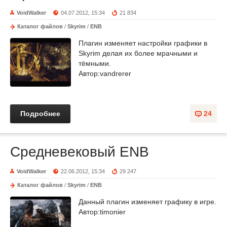
VoidWalker
04.07.2012, 15:34
21 834
Каталог файлов
/
Skyrim
/
ENB
Плагин изменяет настройки графики в
Skyrim делая их более мрачными и
тёмными.
Автор:vandrerer
Подробнее
24
Средневековый ENB
VoidWalker
22.06.2012, 15:34
29 247
Каталог файлов
/
Skyrim
/
ENB
Данный плагин изменяет графику в игре.
Автор:timonier