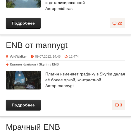
и детализированной.
Автор:midhras
Подробнее
22
ENB от mannygt
VoidWalker
09.07.2012, 14:48
12 474
Каталог файлов
/
Skyrim
/
ENB
Плагин изменяет графику в Skyrim делая
её более яркой, контрастной.
Автор:mannygt
Подробнее
3
Мрачный ENB