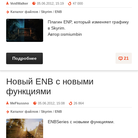
VoidWalker
05.06.2012, 15:19
47 000
Каталог файлов
/
Skyrim
/
ENB
Плагин ENP, который изменяет графику
в Skyrim.
Автор:osmiumbin
Подробнее
21
Новый ENB с новыми
функциями
MeFkussno
05.06.2012, 15:08
26 864
Каталог файлов
/
Skyrim
/
ENB
ENBSeries с новыми функциями.