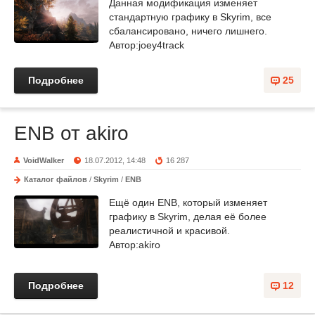
Данная модификация изменяет
стандартную графику в Skyrim, все
сбалансировано, ничего лишнего.
Автор:joey4track
Подробнее
25
ENB от akiro
VoidWalker
18.07.2012, 14:48
16 287
Каталог файлов
/
Skyrim
/
ENB
Ещё один ENB, который изменяет
графику в Skyrim, делая её более
реалистичной и красивой.
Автор:akiro
Подробнее
12