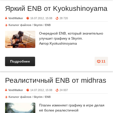
Яркий ENB от Kyokushinoyama
VoidWalker
16.07.2012, 15:08
28 720
Каталог файлов
/
Skyrim
/
ENB
Очередной ENB, который значительно
улучшит графику в Skyrim.
Автор:Kyokushinoyama
Подробнее
11
Реалистичный ENB от midhras
VoidWalker
14.07.2012, 15:08
24 007
Каталог файлов
/
Skyrim
/
ENB
Плагин изменяет графику в игре делая
её более реалестичной