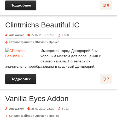
Подробнее
6
Clintmichs Beautiful IC
VoidWalker
27.02.2010, 18:52
7 528
Каталог файлов
/
Oblivion
/
Прочее
Имперский город Дендрарий был
хорошим местом для посещения с
самого начала. Но теперь он
значительно преобразована в красивый Дендрарий.
Подробнее
7
Vanilla Eyes Addon
VoidWalker
26.02.2010, 23:10
8 723
Каталог файлов
/
Oblivion
/
Прочее