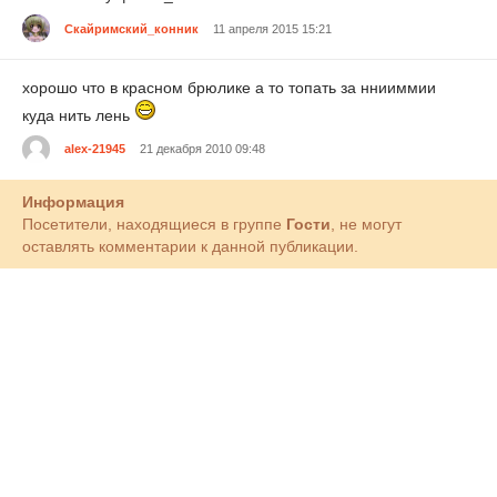
Скайримский_конник
11 апреля 2015 15:21
хорошо что в красном брюлике а то топать за ннииммии
куда нить лень
alex-21945
21 декабря 2010 09:48
Информация
Посетители, находящиеся в группе
Гости
, не могут
оставлять комментарии к данной публикации.