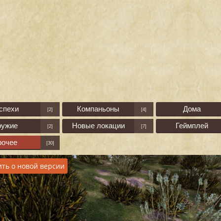
спехи
Компаньоны
Дома
[2]
[4]
ружие
Новые локации
Геймплей
[2]
[7]
рочее
[30]
ть о новой версии