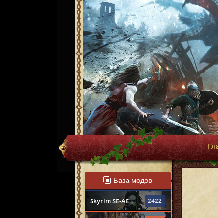
Гл
База модов
Skyrim SE-AE
2422