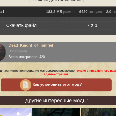
183,2 МБ
размер
6420
загрузок
2.0
в
Скачать файл
7-zip
Dead_Knight_of_Tamriel
Посетители
Всего материалов: 420
и частичное копирование материалов возможно
только с письменного ра
администрации.
Как установить этот мод?
Другие интересные моды: