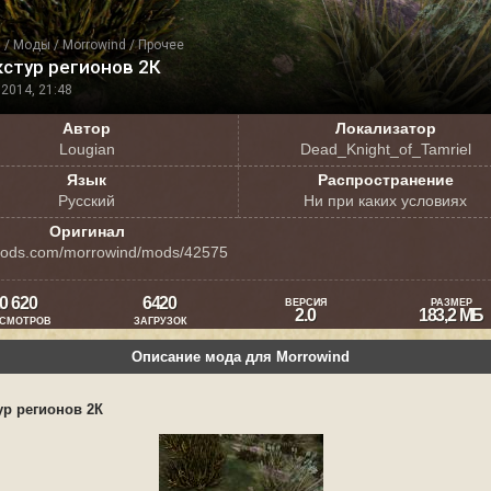
я
/
Моды
/
Morrowind
/
Прочее
стур регионов 2К
2014, 21:48
Автор
Локализатор
Lougian
Dead_Knight_of_Tamriel
Язык
Распространение
Русский
Ни при каких условиях
Оригинал
ods.com/morrowind/mods/42575
0 620
6420
ВЕРСИЯ
РАЗМЕР
2.0
183,2 МБ
СМОТРОВ
ЗАГРУЗОК
Описание мода для Morrowind
ур регионов 2К