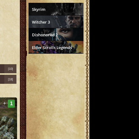
Skyrim
Witcher 3
Dishonored 2
Elder Scrolls Legends
[10]
[18]
+
1