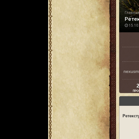
Главна
Ретек
15.10.
nexusm
2
ПРО
Ретекст