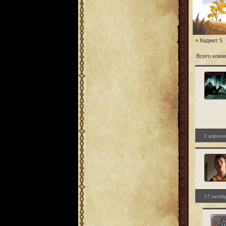
» Каджит 5
Всего комм
3 апреля
17 октяб