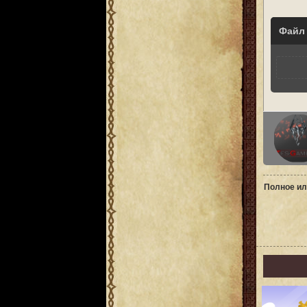
Файл
Полное ил