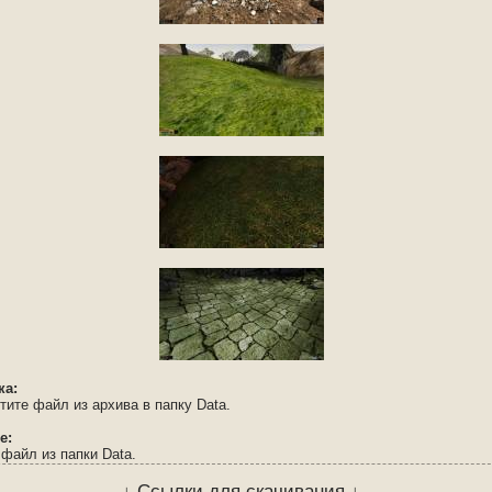
ка:
ите файл из архива в папку Data.
е:
файл из папки Data.
↓ Ссылки для скачивания ↓