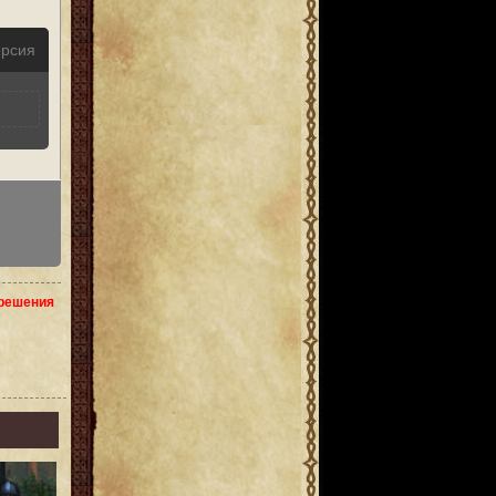
ерсия
зрешения