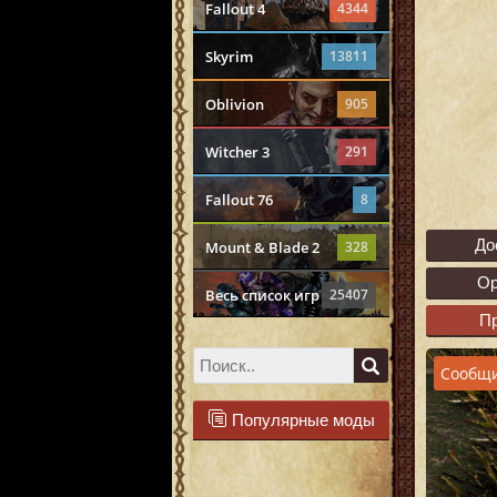
Fallout 4
4344
Skyrim
13811
Oblivion
905
Witcher 3
291
Fallout 76
8
До
Mount & Blade 2
328
О
Весь список игр
25407
П
Сообщи
Популярные моды