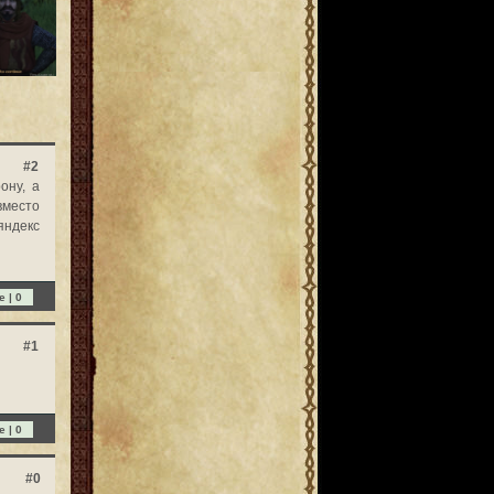
#2
ону, а
вместо
яндекс
e |
0
#1
e |
0
#0