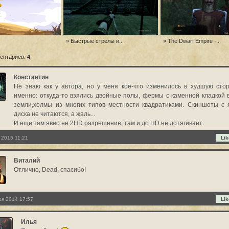
» Быстрые стрелы и...
» The Dwarf Empire -...
ентариев:
4
Константин
Не знаю как у автора, но у меня кое-что изменилось в худшую стор
именно: откуда-то взялись двойные полы, фермы с каменной кладкой 
земли,холмы из многих типов местности квадратиками. Скиншоты с 
диска не читаются, а жаль...
И еще там явно не 2HD разрешение, там и до HD не дотягивает.
 2015 11:21
Lik
Виталий
Отлично, Dead, спасибо!
ря 2014 17:57
Lik
Илья