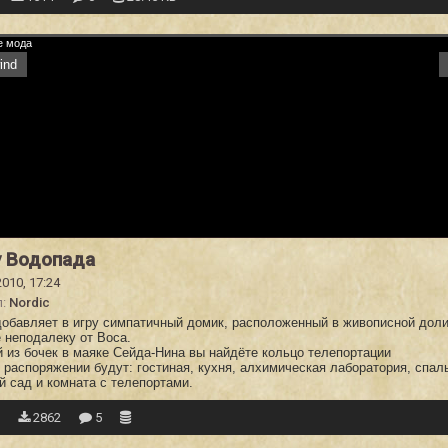
ind
 Водопада
2010, 17:24
л:
Nordic
добавляет в игру симпатичный домик, расположенный в живописной доли
 неподалеку от Воса.
й из бочек в маяке Сейда-Нина вы найдёте кольцо телепортации
распоряжении будут: гостиная, кухня, алхимическая лаборатория, спал
й сад и комната с телепортами.
2
2862
5