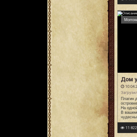
Morrow
Дом у
10.04.
Загрузи
Плагин 
островке
На одно
В вашем 
чудесны
11 82