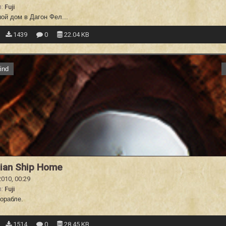
л:
Fuji
ой дом в Дагон Фел...
1439
0
22.04 KB
ind
ian Ship Home
2010, 00:29
л:
Fuji
орабле.
1514
0
28.45 KB