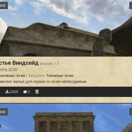
ind
стье Виндсейд
версия 1.0
2016, 22:07
Tumataas-Araw
| Загрузил:
Tumataas-Araw
авляет жилье для игрока со всем необходимым.
3
2305
2
ind