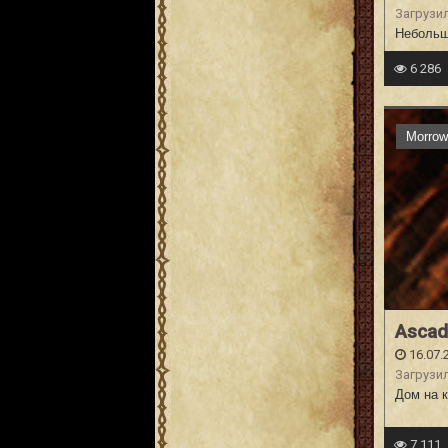
Загрузи
Небольш
6 286
Morrow
Ascad
16.07.
Загрузи
Дом на к
7 111