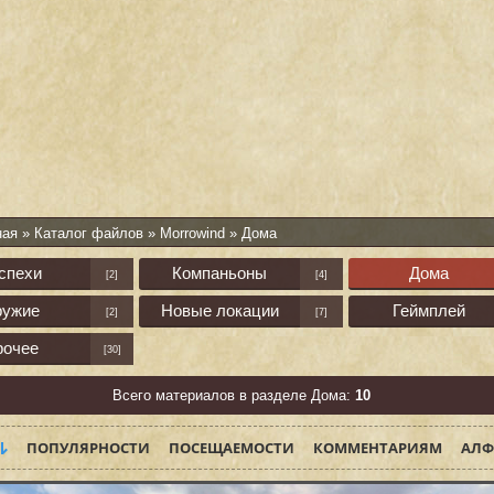
ная
»
Каталог файлов
»
Morrowind
» Дома
спехи
Компаньоны
Дома
[2]
[4]
ружие
Новые локации
Геймплей
[2]
[7]
рочее
[30]
Всего материалов в разделе Дома:
10
ПОПУЛЯРНОСТИ
ПОСЕЩАЕМОСТИ
КОММЕНТАРИЯМ
АЛФ