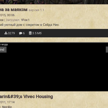
на за маяком
версия 1.1
2015, 00:06
Fox
| Загрузил:
1Fox1
ий уютный дом с секретом в Сейда Нин.
8
3279
6
3.5 Мб
ind
arin&#39;s Vivec Housing
2011, 17:14
л:
Nordic