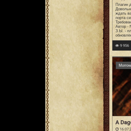
Плагин 
Довольн
ждать в
порта си
Требован
Автор - N
З.Ы. - 
обновлё
9 956
Morrow
A Dag
16.07.