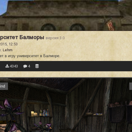
ерситет Балморы
версия 3.0
2015, 12:53
л:
Lehm
т в игру университет в Балморе.
7
4343
4
ind