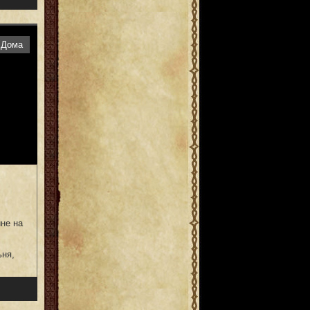
Дома
не на
ьня,