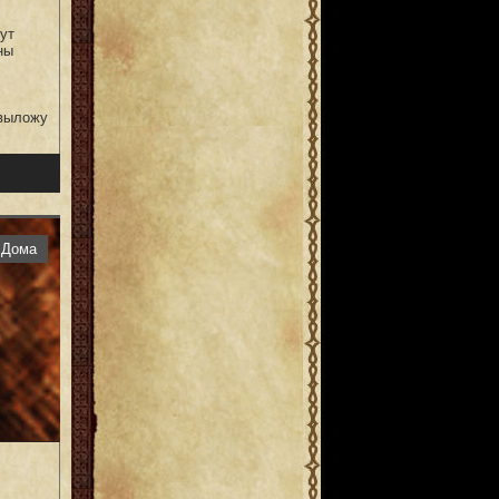
ут
ны
 выложу
Дома