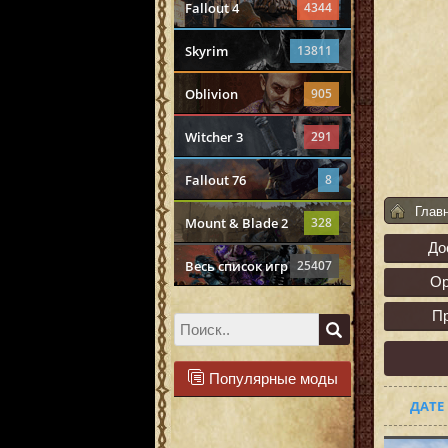
Fallout 4
4344
Skyrim
13811
Oblivion
905
Witcher 3
291
Fallout 76
8
Глав
Mount & Blade 2
328
До
Весь список игр
25407
О
П
Популярные моды
ДАТЕ