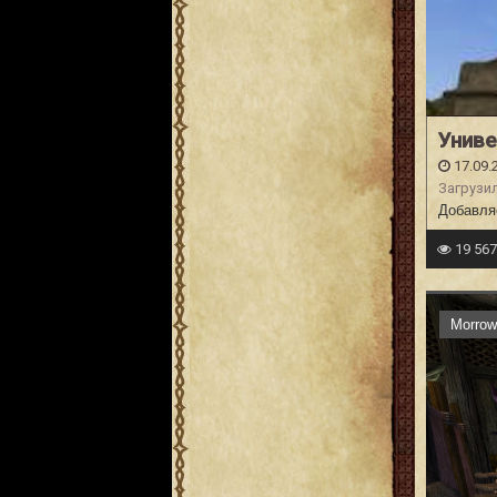
Унив
17.09.
Загрузи
Добавляе
19 56
Morrow