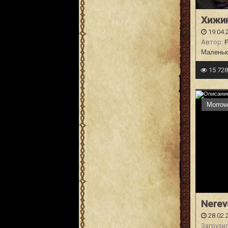
Хижи
19.04.
Автор:
Маленьк
15 72
Morrow
Nerev
28.02.
Загрузи