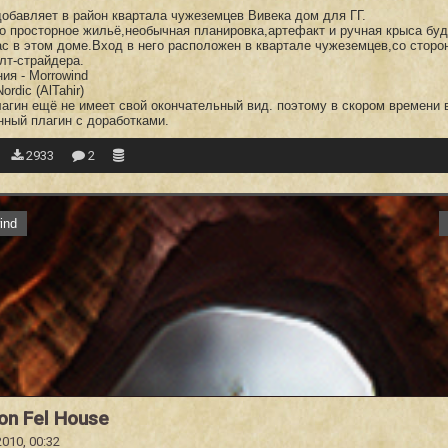
добавляет в район квартала чужеземцев Вивека дом для ГГ.
о просторное жильё,необычная планировка,артефакт и ручная крыса буд
ас в этом доме.Вход в него расположен в квартале чужеземцев,со сторо
лт-страйдера.
ия - Morrowind
ordic (AlTahir)
плагин ещё не имеет свой окончательный вид. поэтому в скором времени
нный плагин с доработками.
2933
2
ind
on Fel House
2010, 00:32