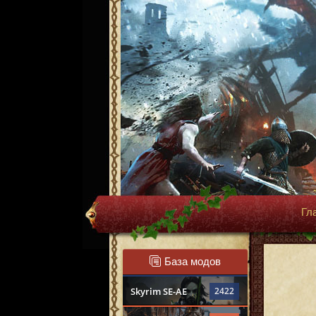
Гл
База модов
Skyrim SE-AE
2422