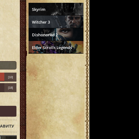
Skyrim
Witcher 3
Dishonored 2
Elder Scrolls Legends
[10]
[18]
АВИТУ