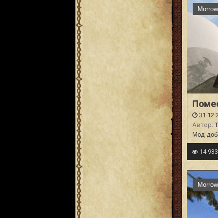
Morrow
Поме
31.12.
Автор:
Мод доб
14 93
Morrow