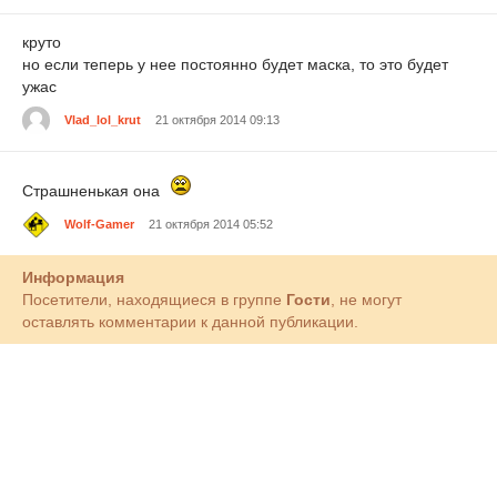
круто
но если теперь у нее постоянно будет маска, то это будет
ужас
Vlad_lol_krut
21 октября 2014 09:13
Страшненькая она
Wolf-Gamer
21 октября 2014 05:52
Информация
Посетители, находящиеся в группе
Гости
, не могут
оставлять комментарии к данной публикации.