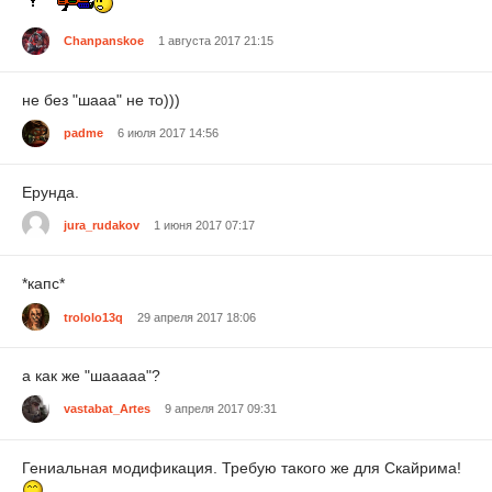
Chanpanskoe
1 августа 2017 21:15
не без "шааа" не то)))
padme
6 июля 2017 14:56
Ерунда.
jura_rudakov
1 июня 2017 07:17
*капс*
trololo13q
29 апреля 2017 18:06
а как же "шааааа"?
vastabat_Artes
9 апреля 2017 09:31
Гениальная модификация. Требую такого же для Скайрима!