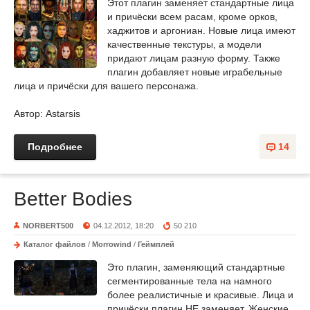
Этот плагин заменяет стандартные лица
и причёски всем расам, кроме орков,
хаджитов и аргониан. Новые лица имеют
качественные текстуры, а модели
придают лицам разную форму. Также
плагин добавляет новые играбельные
лица и причёски для вашего персонажа.
Автор: Astarsis
Подробнее
14
Better Bodies
NORBERT500
04.12.2012, 18:20
50 210
Каталог файлов
/
Morrowind
/
Геймплей
Это плагин, заменяющий стандартные
сегментированные тела на намного
более реалистичные и красивые. Лица и
причёски плагин НЕ заменяет. Женские