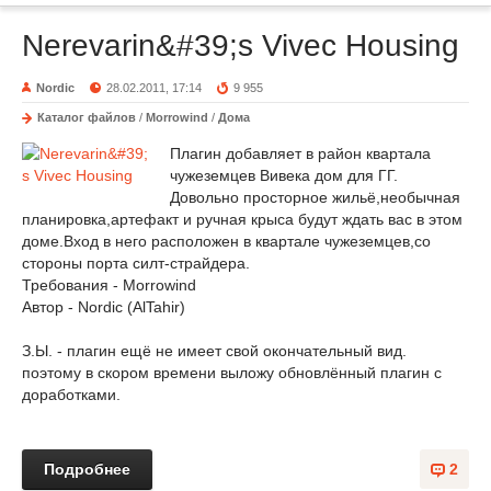
Nerevarin&#39;s Vivec Housing
Nordic
28.02.2011, 17:14
9 955
Каталог файлов
/
Morrowind
/
Дома
Плагин добавляет в район квартала
чужеземцев Вивека дом для ГГ.
Довольно просторное жильё,необычная
планировка,артефакт и ручная крыса будут ждать вас в этом
доме.Вход в него расположен в квартале чужеземцев,со
стороны порта силт-страйдера.
Требования - Morrowind
Автор - Nordic (AlTahir)
З.Ы. - плагин ещё не имеет свой окончательный вид.
поэтому в скором времени выложу обновлённый плагин с
доработками.
Подробнее
2