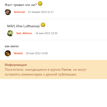
Фаст тревел что ли?
Schizoid
21 января 2013 11:17
МАУ) Или Lufthansa)
Sad_Albinos
16 мая 2013 13:25
как мило
Nivded
29 мая 2012 14:50
Информация
Посетители, находящиеся в группе
Гости
, не могут
оставлять комментарии к данной публикации.