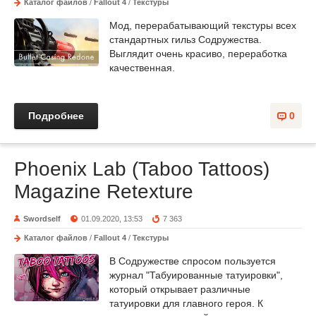
Каталог файлов
/
Fallout 4
/
Текстуры
Мод, перерабатывающий текстуры всех
стандартных гильз Содружества.
Выглядит очень красиво, переработка
качественная.
Подробнее
0
Phoenix Lab (Taboo Tattoos)
Magazine Retexture
Swordself
01.09.2020, 13:53
7 363
Каталог файлов
/
Fallout 4
/
Текстуры
В Содружестве спросом пользуется
журнал "Табуированные татуировки",
который открывает различные
татуировки для главного героя. К