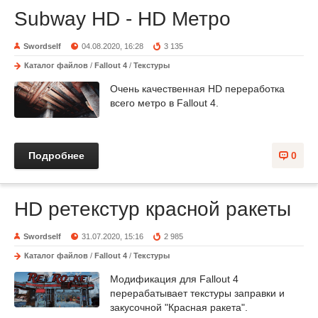
Subway HD - HD Метро
Swordself
04.08.2020, 16:28
3 135
Каталог файлов
/
Fallout 4
/
Текстуры
Очень качественная HD переработка
всего метро в Fallout 4.
Подробнее
0
HD ретекстур красной ракеты
Swordself
31.07.2020, 15:16
2 985
Каталог файлов
/
Fallout 4
/
Текстуры
Модификация для Fallout 4
перерабатывает текстуры заправки и
закусочной "Красная ракета".