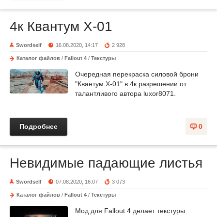
4к Квантум X-01
Swordself
16.08.2020, 14:17
2 928
Каталог файлов
/
Fallout 4
/
Текстуры
Очередная перекраска силовой брони
"Квантум X-01" в 4к разрешении от
талантливого автора luxor8071.
Подробнее
0
Невидимые падающие листья
Swordself
07.08.2020, 16:07
3 073
Каталог файлов
/
Fallout 4
/
Текстуры
Мод для Fallout 4 делает текстуры