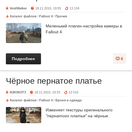
VoidWalker
18.11.2015, 19:55
13 134
Каталог файлов
/
Fallout 4
/
Прочее
Меленький плагин-настройка камеры в
Fallout 4.
Подробнее
6
Чёрное пернатое платье
N3K0K0T3
18.11.2015, 19:33
13 510
Каталог файлов
/
Fallout 4
/
Броня и одежда
Изменяет текстуры оригинального
"пернатого платья"
на чёрные.