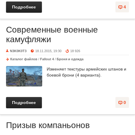
Подробнее
4
Современные военные
камуфляжи
N3K0K0T3
18.11.2015, 19:30
18 926
Каталог файлов
/
Fallout 4
/
Броня и одежда
Изменяет текстуры армейских штанов и
боевой брони (4 варианта).
Подробнее
0
Призыв компаньонов