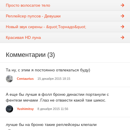
Просто волосатое тело
Реплейсер пупсов - Девушки
Новый звук сирены - &quot;Торнадо&quot;
Красивая HD луна
Комментарии (3)
Та ну, с этим я постоянно отвлекаться буду)
Centaurius
15 декабря 2015 18:15
А еще бы лучше в фолл броню династии портанули с
фентези мечами .Глаз не отваести какой там шикос.
Yushimitsy
8 декабря 2015 11:56
лучше бы на броню такие реплейсеры клепали