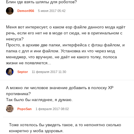
Блин где взять шляпы для роботов?
Demon956
5 июня 2017 05:42
Меня вот интересует, о каком esp файле данного мода идёт
речь, если его нет не в моде от сюда, не в оригинальном с
нексуса?
Просто, в архиве две папки, интерфейса с флэш файлом, и
папка с длл и ини файлом. Установка их что через мод
менеджер, что вручную, не даёт не какого толку, полоса
жизни не появляется...
Septor
11 февраля 2017 11:30
А можно ли числовое значение добавить в полоску ХР
противника?
Так было бы нагляднее, я думаю.
PopoSan
1 февраля 2017 08:02
Тоже хотелось бы увидеть такое, а то непонятно сколько
конкретно у моба здоровья.