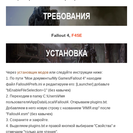
Fallout 4,
F4SE
Через
установщик модов
или следуйте инструкции ниже:
1. По пути "Мои документы/My Games/Fallout 4" находим
файл Fallout4Prefs.ini и редактируем его: [Launcher] добавьте
"bEnableFileSelection=1" (без кавычек)
2. Переходим в папку C:\Users\Имя
пользователя\AppData\Local\Fallout4. Открываем plugins.txt.
Добавляем в него новую строку с названием "ИМЯ.esp" после
"Fallout4.esm" (без кавычек)
3. Сохраните и закройте.
4. Выделяем
plugins.txt
и правой кнопкой выбираем "Свойства" и
отмечаем "только для чтения".