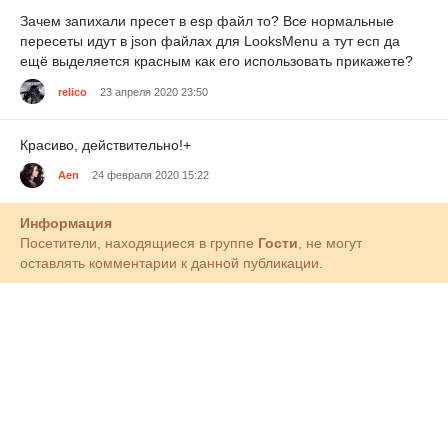
Зачем запихали пресет в esp файл то? Все нормальные
пересеты идут в json файлах для LooksMenu а тут есп да
ещё выделяется красным как его использовать прикажете?
relico
23 апреля 2020 23:50
Красиво, действительно!+
Aen
24 февраля 2020 15:22
Информация
Посетители, находящиеся в группе
Гости
, не могут
оставлять комментарии к данной публикации.