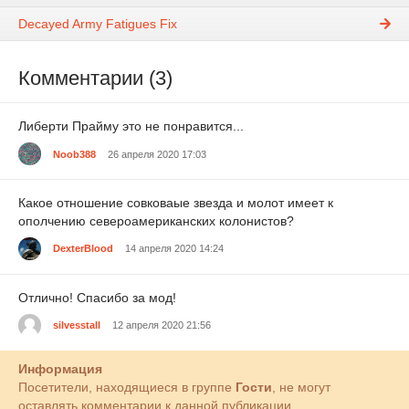
Decayed Army Fatigues Fix
Комментарии (3)
Либерти Прайму это не понравится...
Noob388
26 апреля 2020 17:03
Какое отношение совковаые звезда и молот имеет к
ополчению североамериканских колонистов?
DexterBlood
14 апреля 2020 14:24
Отлично! Спасибо за мод!
silvesstall
12 апреля 2020 21:56
Информация
Посетители, находящиеся в группе
Гости
, не могут
оставлять комментарии к данной публикации.