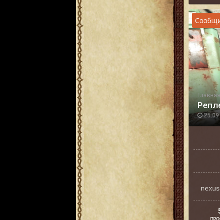
Сообщи
Главна
Репл
25.09.
nexus
ПРО