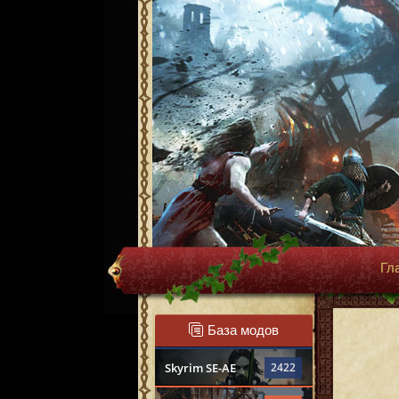
Гл
База модов
Skyrim SE-AE
2422