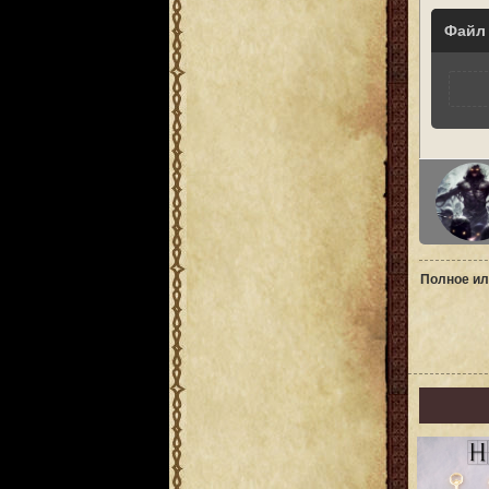
Файл
Полное ил