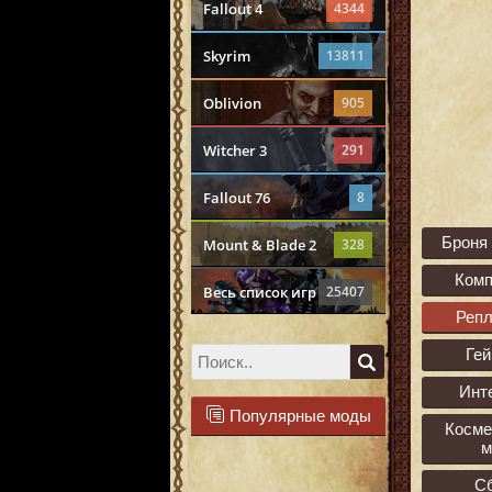
Fallout 4
4344
Skyrim
13811
Oblivion
905
Witcher 3
291
Fallout 76
8
Броня
Mount & Blade 2
328
Ком
Весь список игр
25407
Реп
Ге
Инт
Популярные моды
Косме
м
С