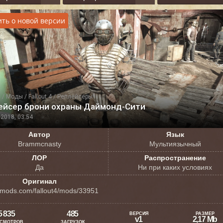
ть о новой версии
я
/
Моды
/
Fallout 4
/
Реплейсеры
ейсер брони охраны Даймонд-Сити
2018, 03:54
Автор
Язык
Brammcnasty
Мультиязычный
ЛОР
Распространение
Да
Ни при каких условиях
Оригинал
mods.com/fallout4/mods/33951
5 835
485
ВЕРСИЯ
РАЗМЕР
v1
2,17 Mb
СМОТРОВ
ЗАГРУЗОК