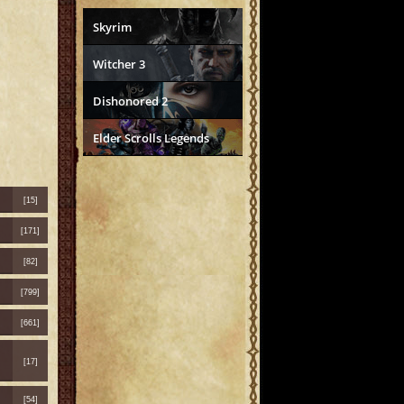
Skyrim
Witcher 3
Dishonored 2
Elder Scrolls Legends
[15]
[171]
[82]
[799]
[661]
[17]
[54]