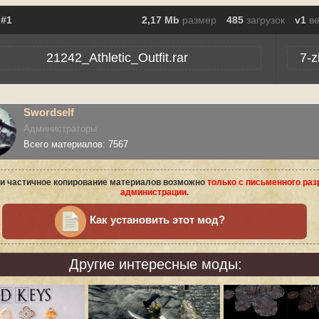
2,17 Mb
размер
485
загрузок
v1
в
21242_Athletic_Outfit.rar
7-z
Swordself
Администраторы
Всего материалов: 7567
и частичное копирование материалов возможно
только с письменного ра
администрации.
Как установить этот мод?
Другие интересные моды: