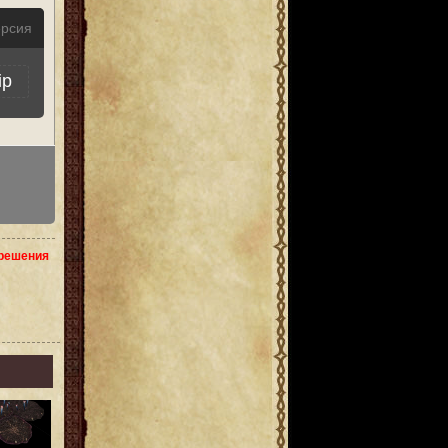
ерсия
ip
зрешения