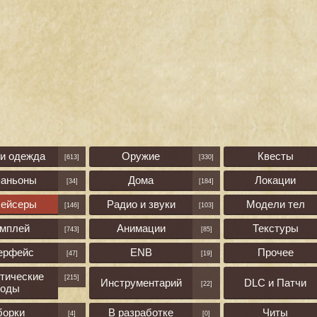
 и одежда
Оружие
Квесты
[613]
[330]
паньоны
Дома
Локации
[34]
[184]
лейсеры
Радио и звуки
Модели тел
[146]
[103]
ймплей
Анимации
Текстуры
[743]
[85]
ерфейс
ENB
Прочее
[47]
[19]
тические
[215]
Инструментарий
DLC и Патчи
[22]
оды
борки
В разработке
Читы
[4]
[0]