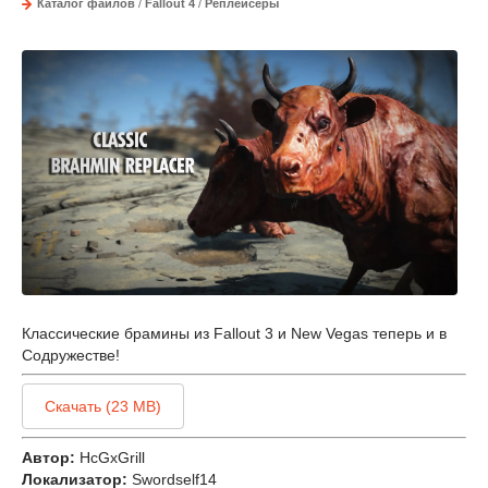
Каталог файлов
/
Fallout 4
/
Реплейсеры
Классические брамины из Fallout 3 и New Vegas теперь и в
Содружестве!
Скачать (23 MB)
Автор:
HcGxGrill
Локализатор:
Swordself14