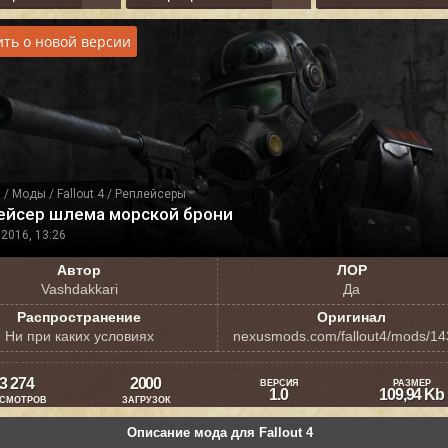
ть о новой версии
я
/
Моды
/
Fallout 4
/
Реплейсеры
ейсер шлема морской брони
2016, 13:26
Автор
ЛОР
Vashdakkari
Да
Распространение
Оригинал
Ни при каких условиях
nexusmods.com/fallout4/mods/1
3 274
2000
ВЕРСИЯ
РАЗМЕР
1.0
109,94 Kb
СМОТРОВ
ЗАГРУЗОК
Описание мода для Fallout 4