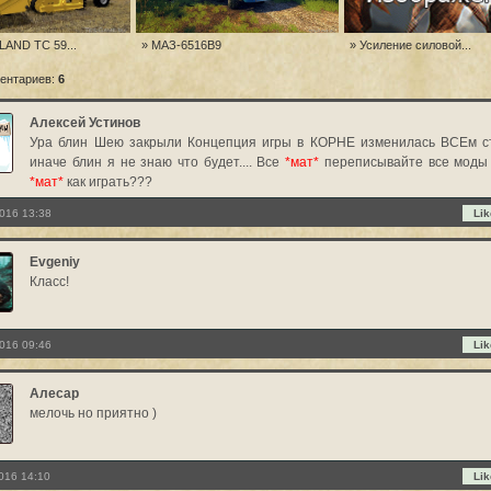
AND TC 59...
» МАЗ-6516B9
» Усиление силовой...
ентариев:
6
Алексей Устинов
Ура блин Шею закрыли Концепция игры в КОРНЕ изменилась ВСЕм с
иначе блин я не знаю что будет.... Все
*мат*
переписывайте все моды
*мат*
как играть???
016 13:38
Lik
Evgeniy
Класс!
016 09:46
Lik
Алесар
мелочь но приятно )
016 14:10
Lik