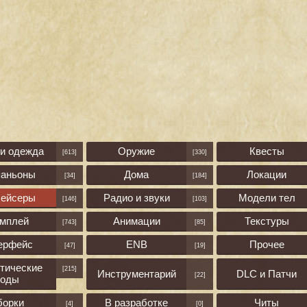
 и одежда
Оружие
Квесты
[613]
[330]
паньоны
Дома
Локации
[34]
[184]
лейсеры
Радио и звуки
Модели тел
[146]
[103]
ймплей
Анимации
Текстуры
[743]
[85]
ерфейс
ENB
Прочее
[47]
[19]
тические
[215]
Инструментарий
DLC и Патчи
[22]
оды
борки
В разработке
Читы
[4]
[0]