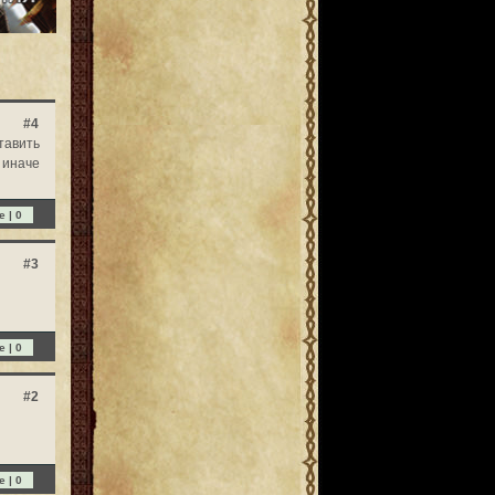
#4
тавить
 иначе
e |
0
#3
e |
0
#2
e |
0