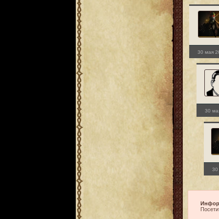
30 мая 2
30 ма
30
Инфор
Посети