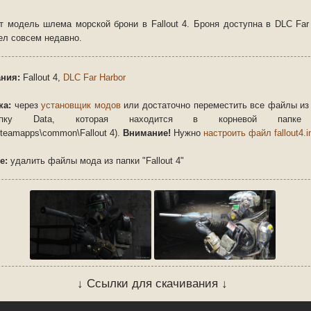
т модель шлема морской брони в Fallout 4. Броня доступна в DLC Far 
ел совсем недавно.
ния:
Fallout 4
,
DLC Far Harbor
ка:
через
установщик модов
или достаточно переместить все файлы из
ку Data, которая находится в корневой папке
teamapps\common\Fallout 4).
Внимание!
Нужно
настроить файл fallout4.i
е:
удалить файлы мода из папки "Fallout 4"
↓ Ссылки для скачивания ↓