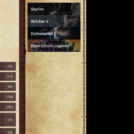
Skyrim
Witcher 3
Dishonored 2
Elder Scrolls Legends
[15]
[171]
[82]
[799]
[661]
[17]
[54]