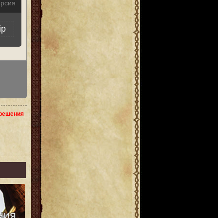
ерсия
ip
зрешения