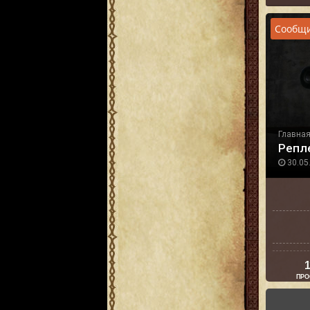
Сообщи
Главна
Репл
30.05.
1
ПРО