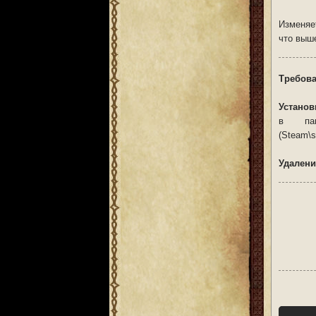
Изменяе
что выш
Требова
Установ
в пап
(Steam\s
Удалени