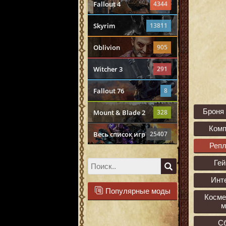
Fallout 4
4344
Skyrim
13811
Oblivion
905
Witcher 3
291
Fallout 76
8
Броня
Mount & Blade 2
328
Ком
Весь список игр
25407
Реп
Ге
Инт
Популярные моды
Косме
м
С