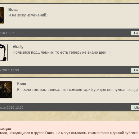
Вова
Я не вижу изменений)
016 13:37
Lik
Vitaliy
Появился подшлемник, то есть теперь не видно шеи ГГ.
я 2016 13:53
Lik
Вова
Я после того как написал тот комментарий увидел его нужная вещь)
 мая 2016 13:59
Lik
мация
тели, находящиеся в группе
Гости
, не могут оставлять комментарии к данной публикац