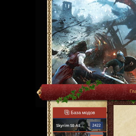
Гл
База модов
Skyrim SE-AE
2422