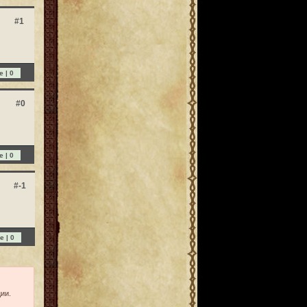
#1
e |
0
#0
e |
0
#-1
e |
0
ии.