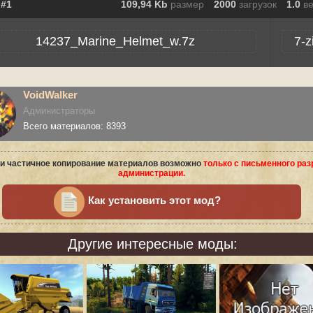
109,94 Kb
размер
2000
загрузок
1.0
в
14237_Marine_Helmet_w.7z
7-z
VoidWalker
Администраторы
Всего материалов: 8393
и частичное копирование материалов возможно
только с письменного ра
администрации.
Как установить этот мод?
Другие интересные моды: