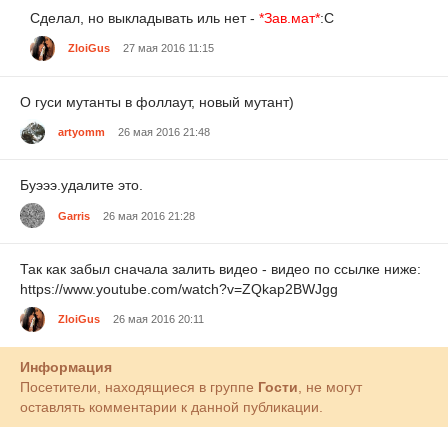
Сделал, но выкладывать иль нет -
*Зав.мат*
:C
ZloiGus
27 мая 2016 11:15
О гуси мутанты в фоллаут, новый мутант)
artyomm
26 мая 2016 21:48
Буэээ.удалите это.
Garris
26 мая 2016 21:28
Так как забыл сначала залить видео - видео по ссылке ниже:
https://www.youtube.com/watch?v=ZQkap2BWJgg
ZloiGus
26 мая 2016 20:11
Информация
Посетители, находящиеся в группе
Гости
, не могут
оставлять комментарии к данной публикации.