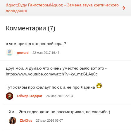
&quot;Буду Гангстером!&quot; - Замена звука критического
попадания
Комментарии (7)
в чем прикол это реплейсера ?
goward
22 мая 2017 16:47
Друг мой, я думаю что очень уместно было вот это -
https://www.youtube.com/watch?v=ky1mzGLAq0c
Тут хотябы про фалаут поют, а не про Ларина
Геймер-Олдфаг
26 мая 2016 22:04
Хм... Это видео даже не рассматривал, но спасибо:)
ZloiGus
27 мая 2016 05:07