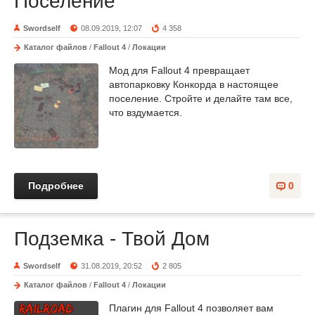
Поселение
Swordself
08.09.2019, 12:07
4 358
Каталог файлов
/
Fallout 4
/
Локации
Мод для Fallout 4 превращает
автопарковку Конкорда в настоящее
поселение. Стройте и делайте там все,
что вздумается.
Подробнее
0
Подземка - Твой Дом
Swordself
31.08.2019, 20:52
2 805
Каталог файлов
/
Fallout 4
/
Локации
Плагин для Fallout 4 позволяет вам