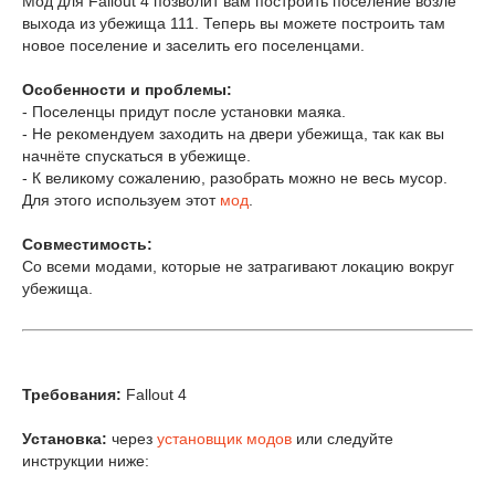
Мод для Fallout 4 позволит вам построить поселение возле
выхода из убежища 111. Теперь вы можете построить там
новое поселение и заселить его поселенцами.
Особенности и проблемы:
- Поселенцы придут после установки маяка.
- Не рекомендуем заходить на двери убежища, так как вы
начнёте спускаться в убежище.
- К великому сожалению, разобрать можно не весь мусор.
Для этого используем этот
мод
.
Совместимость:
Со всеми модами, которые не затрагивают локацию вокруг
убежища.
Требования:
Fallout 4
Установка:
через
установщик модов
или следуйте
инструкции ниже: