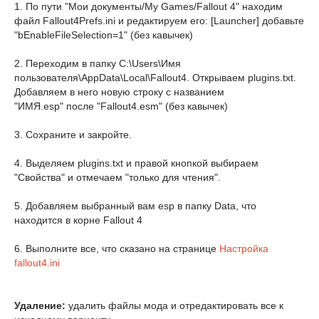
1. По пути "Мои документы/My Games/Fallout 4" находим
файл Fallout4Prefs.ini и редактируем его: [Launcher] добавьте
"bEnableFileSelection=1" (без кавычек)
2. Переходим в папку C:\Users\Имя
пользователя\AppData\Local\Fallout4. Открываем plugins.txt.
Добавляем в него новую строку с названием
"ИМЯ.esp" после "Fallout4.esm" (без кавычек)
3. Сохраните и закройте.
4. Выделяем
plugins.txt
и правой кнопкой выбираем
"Свойства" и отмечаем "только для чтения".
5. Добавляем выбранный вам esp в папку Data, что
находится в корне Fallout 4
6. Выполните все, что сказано на странице
Настройка
fallout4.ini
Удаление:
удалить файлы мода и отредактировать все к