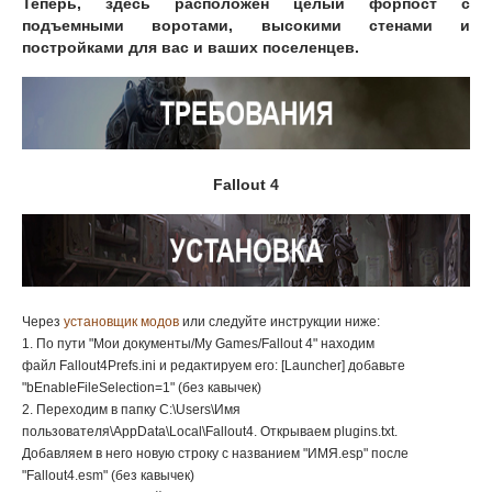
Теперь, здесь расположен целый форпост с
подъемными воротами, высокими стенами и
постройками для вас и ваших поселенцев.
Fallout 4
Через
установщик модов
или следуйте инструкции ниже:
1. По пути "Мои документы/My Games/Fallout 4" находим
файл Fallout4Prefs.ini и редактируем его: [Launcher] добавьте
"bEnableFileSelection=1" (без кавычек)
2. Переходим в папку C:\Users\Имя
пользователя\AppData\Local\Fallout4. Открываем plugins.txt.
Добавляем в него новую строку с названием "ИМЯ.esp" после
"Fallout4.esm" (без кавычек)