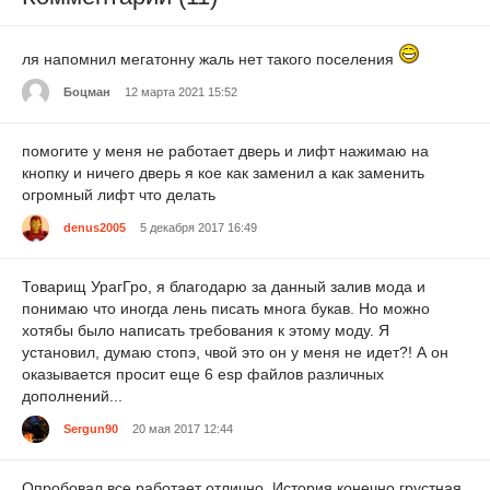
ля напомнил мегатонну жаль нет такого поселения
Боцман
12 марта 2021 15:52
помогите у меня не работает дверь и лифт нажимаю на
кнопку и ничего дверь я кое как заменил а как заменить
огромный лифт что делать
denus2005
5 декабря 2017 16:49
Товарищ УрагГро, я благодарю за данный залив мода и
понимаю что иногда лень писать многа букав. Но можно
хотябы было написать требования к этому моду. Я
установил, думаю стопэ, чвой это он у меня не идет?! А он
оказывается просит еще 6 esp файлов различных
дополнений...
Sergun90
20 мая 2017 12:44
Опробовал все работает отлично. История конечно грустная