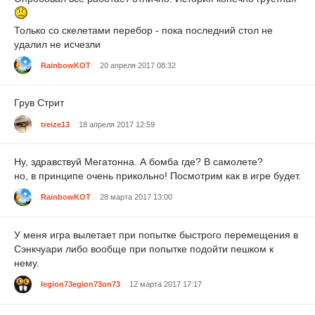
Только со скелетами перебор - пока последний стол не
удалил не исчезли
RainbowKOT
20 апреля 2017 08:32
Грув Стрит
treize13
18 апреля 2017 12:59
Ну, здравствуй Мегатонна. А бомба где? В самолете?
но, в принципе очень прикольно! Посмотрим как в игре будет.
RainbowKOT
28 марта 2017 13:00
У меня игра вылетает при попытке быстрого перемещения в
Сэнкчуари либо вообще при попытке подойти пешком к
нему.
legion73egion73on73
12 марта 2017 17:17