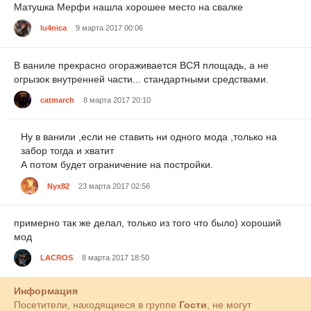
Матушка Мерфи нашла хорошее место на свалке
lu4nica
9 марта 2017 00:06
В ваниле прекрасно огораживается ВСЯ площадь, а не
огрызок внутренней части... стандартными средствами.
catmarch
8 марта 2017 20:10
Ну в ванили ,если не ставить ни одного мода ,только на
забор тогда и хватит
А потом будет ограничение на постройки.
Nyx82
23 марта 2017 02:56
примерно так же делал, только из того что было) хороший
мод
LACROS
8 марта 2017 18:50
Информация
Посетители, находящиеся в группе
Гости
, не могут