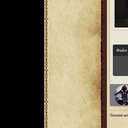
Файл
Полное ил