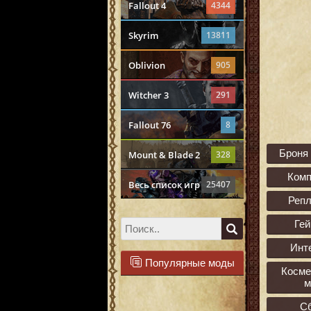
Fallout 4
4344
Skyrim
13811
Oblivion
905
Witcher 3
291
Fallout 76
8
Броня
Mount & Blade 2
328
Ком
Весь список игр
25407
Реп
Ге
Инт
Популярные моды
Косме
м
С