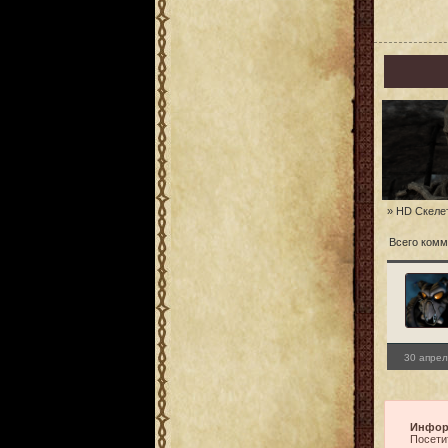
» HD Скелет
Всего комм
30 апрел
Инфор
Посети