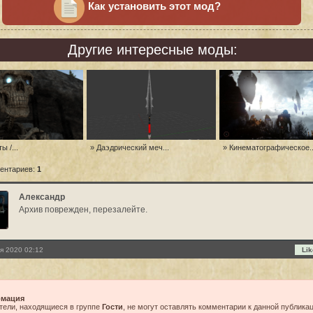
Как установить этот мод?
Другие интересные моды:
ы /...
» Даэдрический меч...
» Кинематографическое..
ентариев:
1
Александр
Архив поврежден, перезалейте.
я 2020 02:12
Lik
мация
тели, находящиеся в группе
Гости
, не могут оставлять комментарии к данной публикац