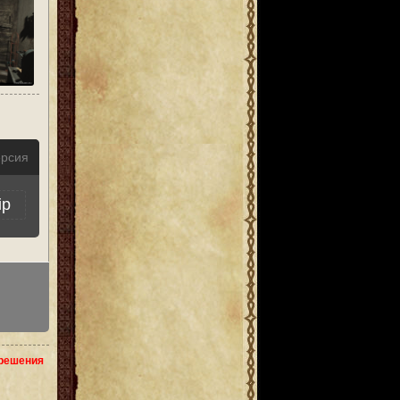
ерсия
ip
зрешения