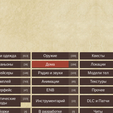
 и одежда
Оружие
Квесты
[613]
[330]
паньоны
Дома
Локации
[34]
[184]
лейсеры
Радио и звуки
Модели тел
[146]
[103]
ймплей
Анимации
Текстуры
[743]
[85]
ерфейс
ENB
Прочее
[47]
[19]
тические
[215]
Инструментарий
DLC и Патчи
[22]
оды
борки
В разработке
Читы
[4]
[0]