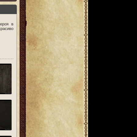
ероя в
красиво