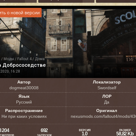
ть о новой версии
я
/
Моды
/
Fallout 4
/
Дома
в Добрососедстве
2020, 16:28
Автор
Локализатор
dogmeat30008
Swordself
Язык
ЛОР
Русский
Да
Распространение
Оригинал
Ни при каких условиях
nexusmods.com/fallout4/mods/4
8 204
692
ВЕРСИЯ
РАЗМЕР
1.0
58,82 Kb
СМОТРОВ
ЗАГРУЗОК