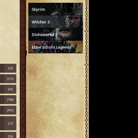
Skyrim
Witcher 3
Dishonored 2
Elder Scrolls Legends
[15]
[171]
[82]
[799]
[661]
[17]
[54]