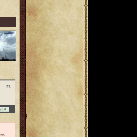
.
#1
e |
0
ии.