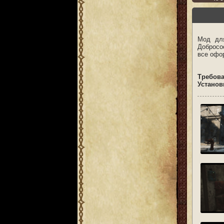
Мод для
Добросо
все офо
Требов
Установ