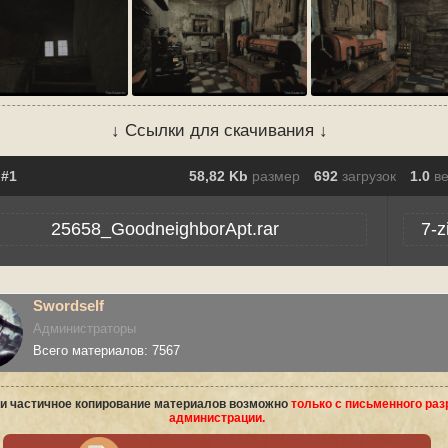
↓ Ссылки для скачивания ↓
58,82 Kb
размер
692
загрузок
1.0
в
25658_GoodneighborApt.rar
7-z
Swordself
Администраторы
Всего материалов: 7567
и частичное копирование материалов возможно
только с письменного ра
администрации.