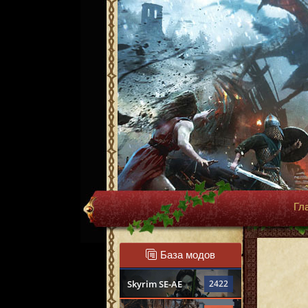
Гл
База модов
Skyrim SE-AE
2422