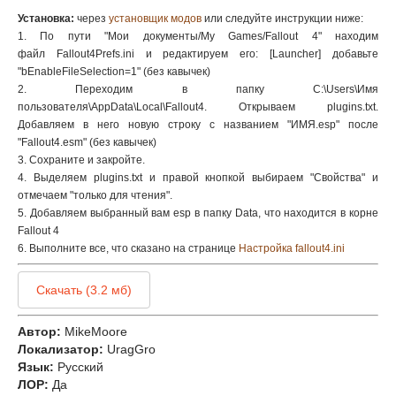
Установка:
через
установщик модов
или следуйте инструкции ниже:
1. По пути "Мои документы/My Games/Fallout 4" находим
файл Fallout4Prefs.ini и редактируем его: [Launcher] добавьте
"bEnableFileSelection=1" (без кавычек)
2. Переходим в папку C:\Users\Имя
пользователя\AppData\Local\Fallout4. Открываем plugins.txt.
Добавляем в него новую строку с названием "ИМЯ.esp" после
"Fallout4.esm" (без кавычек)
3. Сохраните и закройте.
4. Выделяем
plugins.txt
и правой кнопкой выбираем "Свойства" и
отмечаем "только для чтения".
5. Добавляем выбранный вам esp в папку Data, что находится в корне
Fallout 4
6. Выполните все, что сказано на странице
Настройка fallout4.ini
Скачать (3.2 мб)
Автор:
MikeMoore
Локализатор:
UragGro
Язык:
Русский
ЛОР:
Да