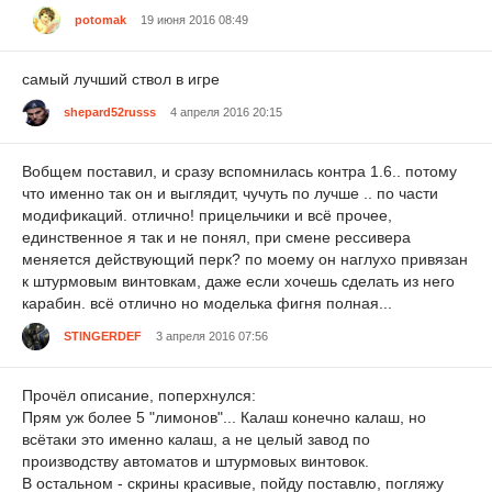
potomak
19 июня 2016 08:49
самый лучший ствол в игре
shepard52russs
4 апреля 2016 20:15
Вобщем поставил, и сразу вспомнилась контра 1.6.. потому
что именно так он и выглядит, чучуть по лучше .. по части
модификаций. отлично! прицельчики и всё прочее,
единственное я так и не понял, при смене рессивера
меняется действующий перк? по моему он наглухо привязан
к штурмовым винтовкам, даже если хочешь сделать из него
карабин. всё отлично но моделька фигня полная...
STINGERDEF
3 апреля 2016 07:56
Прочёл описание, поперхнулся:
Прям уж более 5 "лимонов"... Калаш конечно калаш, но
всётаки это именно калаш, а не целый завод по
производству автоматов и штурмовых винтовок.
В остальном - скрины красивые, пойду поставлю, погляжу