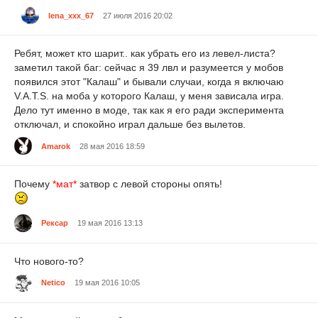
lena_xxx_67
27 июля 2016 20:02
Ребят, может кто шарит.. как убрать его из левел-листа?
заметил такой баг: сейчас я 39 лвл и разумеется у мобов
появился этот "Калаш" и бывали случаи, когда я включаю
V.A.T.S. на моба у которого Калаш, у меня зависала игра.
Дело тут именно в моде, так как я его ради эксперимента
отключал, и спокойно играл дальше без вылетов.
Amarok
28 мая 2016 18:59
Почему
*мат*
затвор с левой стороны опять!
Рексар
19 мая 2016 13:13
Что нового-то?
Netico
19 мая 2016 10:05