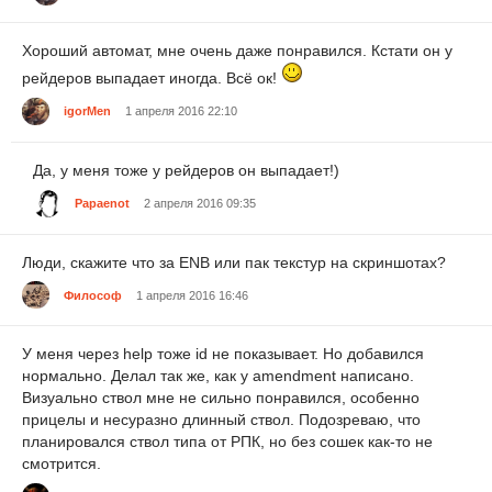
Хороший автомат, мне очень даже понравился. Кстати он у
рейдеров выпадает иногда. Всё ок!
igorMen
1 апреля 2016 22:10
Да, у меня тоже у рейдеров он выпадает!)
Papaenot
2 апреля 2016 09:35
Люди, скажите что за ENB или пак текстур на скриншотах?
Философ
1 апреля 2016 16:46
У меня через help тоже id не показывает. Но добавился
нормально. Делал так же, как у amendment написано.
Визуально ствол мне не сильно понравился, особенно
прицелы и несуразно длинный ствол. Подозреваю, что
планировался ствол типа от РПК, но без сошек как-то не
смотрится.