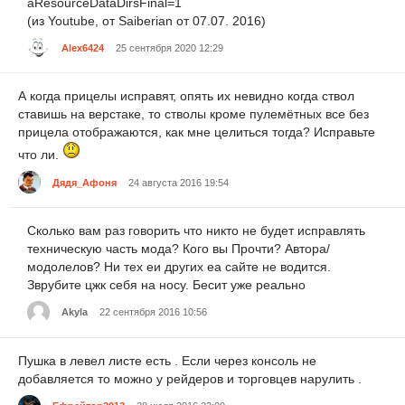
aResourceDataDirsFinal=1
(из Youtube, от Saiberian от 07.07. 2016)
Alex6424
25 сентября 2020 12:29
А когда прицелы исправят, опять их невидно когда ствол
ставишь на верстаке, то стволы кроме пулемётных все без
прицела отображаются, как мне целиться тогда? Исправьте
что ли.
Дядя_Афоня
24 августа 2016 19:54
Сколько вам раз говорить что никто не будет исправлять
техническую часть мода? Кого вы Прочти? Автора/
модолелов? Ни тех еи других еа сайте не водится.
Зврубите цжк себя на носу. Бесит уже реально
Akyla
22 сентября 2016 10:56
Пушка в левел листе есть . Если через консоль не
добавляется то можно у рейдеров и торговцев нарулить .