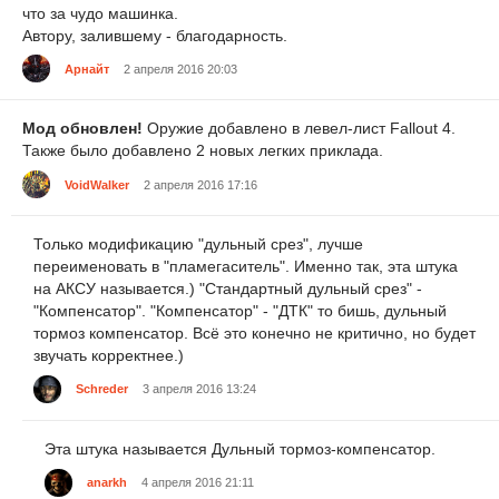
что за чудо машинка.
Автору, залившему - благодарность.
Арнайт
2 апреля 2016 20:03
Мод обновлен!
Оружие добавлено в левел-лист Fallout 4.
Также было добавлено 2 новых легких приклада.
VoidWalker
2 апреля 2016 17:16
Только модификацию "дульный срез", лучше
переименовать в "пламегаситель". Именно так, эта штука
на АКСУ называется.) "Стандартный дульный срез" -
"Компенсатор". "Компенсатор" - "ДТК" то бишь, дульный
тормоз компенсатор. Всё это конечно не критично, но будет
звучать корректнее.)
Schreder
3 апреля 2016 13:24
Эта штука называется Дульный тормоз-компенсатор.
anarkh
4 апреля 2016 21:11