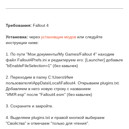
Требования:
Fallout 4
Установка:
через
установщик модов
или следуйте
инструкции ниже:
1. По пути "Мои документы/My Games/Fallout 4" находим
файл Fallout4Prefs.ini и редактируем его: [Launcher] добавьте
"bEnableFileSelection=1" (без кавычек)
2. Переходим в папку C:\Users\Имя
пользователя\AppData\Local\Fallout4. Открываем plugins.txt.
Добавляем в него новую строку с названием
"ИМЯ.esp" после "Fallout4.esm" (без кавычек)
3. Сохраните и закройте.
4. Выделяем
plugins.txt
и правой кнопкой выбираем
"Свойства" и отмечаем "только для чтения".