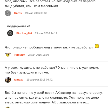
Мод классный, все работает, но вот моделька от первого
лица убогая, слишком маленькая.
Garris
19 мая 2016 08:38
поддерживаю!
Pincher_646
19 мая 2016 14:17
Что только не пробовал,мод у меня так и не заработал.
TursunM
2 мая 2016 16:09
А у всех глушитель не работает? У меня что с глушителем,
что без - звук один и тот же.
ramsab
19 апреля 2016 09:42
Всё бы ничего, но у всей серии АК затвор на правую сторону,
а не на левую, как видно на скриншоте. Хотя конечно дело
вкуса, американские модели АК с затворами влево...