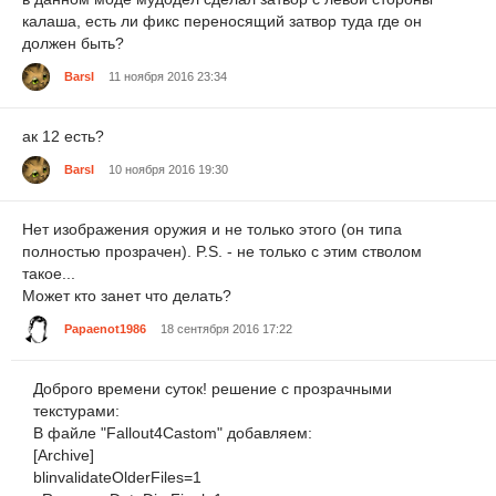
калаша, есть ли фикс переносящий затвор туда где он
должен быть?
BarsI
11 ноября 2016 23:34
ак 12 есть?
BarsI
10 ноября 2016 19:30
Нет изображения оружия и не только этого (он типа
полностью прозрачен). P.S. - не только с этим стволом
такое...
Может кто занет что делать?
Papaenot1986
18 сентября 2016 17:22
Доброго времени суток! решение с прозрачными
текстурами:
В файле "Fallout4Castom" добавляем:
[Archive]
blinvalidateOlderFiles=1