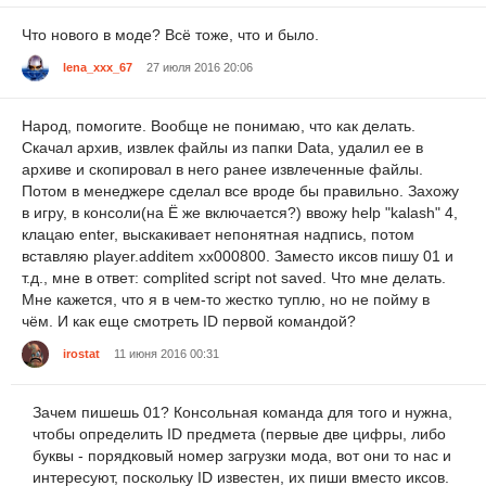
Что нового в моде? Всё тоже, что и было.
lena_xxx_67
27 июля 2016 20:06
Народ, помогите. Вообще не понимаю, что как делать.
Скачал архив, извлек файлы из папки Data, удалил ее в
архиве и скопировал в него ранее извлеченные файлы.
Потом в менеджере сделал все вроде бы правильно. Захожу
в игру, в консоли(на Ё же включается?) ввожу help "kalash" 4,
клацаю enter, выскакивает непонятная надпись, потом
вставляю player.additem xx000800. Заместо иксов пишу 01 и
т.д., мне в ответ: complited script not saved. Что мне делать.
Мне кажется, что я в чем-то жестко туплю, но не пойму в
чём. И как еще смотреть ID первой командой?
irostat
11 июня 2016 00:31
Зачем пишешь 01? Консольная команда для того и нужна,
чтобы определить ID предмета (первые две цифры, либо
буквы - порядковый номер загрузки мода, вот они то нас и
интересуют, поскольку ID известен, их пиши вместо иксов.