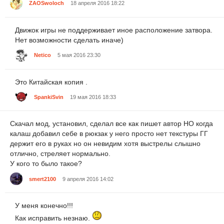
ZAOSwoloch
18 апреля 2016 18:22
Движок игры не поддерживает иное расположение затвора.
Нет возможности сделать иначе)
Netico
5 мая 2016 23:30
Это Китайская копия .
SpankiSvin
19 мая 2016 18:33
Скачал мод, установил, сделал все как пишет автор НО когда
калаш добавил себе в рюкзак у него просто нет текстуры ГГ
держит его в руках но он невидим хотя выстрелы слышно
отлично, стреляет нормально.
У кого то было такое?
smert2100
9 апреля 2016 14:02
У меня конечно!!!
Как исправить незнаю.