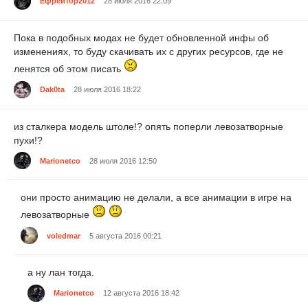
Ефрейтор2012
28 июля 2016 22:09
Пока в подобных модах не будет обновленной инфы об
изменениях, то буду скачивать их с других ресурсов, где не
ленятся об этом писать
Dak0ta
28 июля 2016 18:22
из сталкера модель штоле!? опять поперли левозатворные
пухи!?
Marionetco
28 июля 2016 12:50
они просто анимацию не делали, а все анимации в игре на
левозатворные
voledmar
5 августа 2016 00:21
а ну лан тогда.
Marionetco
12 августа 2016 18:42