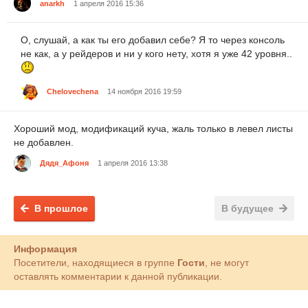
anarkh
1 апреля 2016 15:36
О, слушай, а как ты его добавил себе? Я то через консоль
не как, а у рейдеров и ни у кого нету, хотя я уже 42 уровня..
Chelovechena
14 ноября 2016 19:59
Хороший мод, модификаций куча, жаль только в левел листы
не добавлен.
Дядя_Афоня
1 апреля 2016 13:38
В прошлое
В будущее
Информация
Посетители, находящиеся в группе
Гости
, не могут
оставлять комментарии к данной публикации.