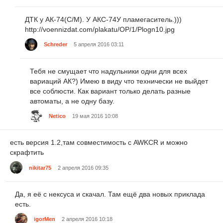
ДТК у АК-74(С/М). У АКС-74У пламегаситель.)))
http://voennizdat.com/plakatu/OP/1/Plogn10.jpg
Schreder
5 апреля 2016 03:11
Тебя не смущает что надульники одни для всех
вариаций АК?) Имею в виду что технически не выйдет
все соблюсти. Как вариант только делать разные
автоматы, а не одну базу.
Netico
19 мая 2016 10:08
есть версия 1.2,там совместимость с AWKCR и можно
скрафтить
nikitar75
2 апреля 2016 09:35
Да, я её с нексуса и скачал. Там ещё два новых приклада
есть.
igorMen
2 апреля 2016 10:18