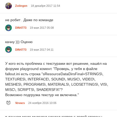
Zolingen
18 декабря 2017 11:54
не робит . Даже по команде
DIN4773
19 мая 2017 05:08
качну ))) Оценю
DIN4773
19 мая 2017 04:11
У кого есть проблема с текстурами вот решение, нашёл на
форуме playground комент. "Проверь, у тебя в файле
fallout.ini есть строка "sResourceDataDirsFinal=STRINGS\,
TEXTURES\, INTERFACE\, SOUND\, MUSIC\, VIDEO\,
MESHES\, PROGRAMS\, MATERIALS\, LODSETTINGS\, VIS\,
MISC\, SCRIPTS\, SHADERSFX\"?
Возможно подгрузка текстур не включена."
Vovacs
24 ноября 2016 10:06
в данном моде мудодел сделал затвор с левой стороны