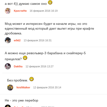
а вот 4)) думаю самое оно
КристиНя
16 февраля 2016 16:19
Мод может и интересен будет в начале игры, но это
единственный мод который дает вылет игры при крафте
дробовика.
w9d2
13 февраля 2016 16:31
А можно еще револьвер-3 барабана и снайперку-5
прицелов?
Dak0ta
12 февраля 2016 13:27
Без проблем.
VoidWalker
12 февраля 2016 20:14
Не - это уже перебор