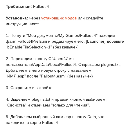
Требования:
Fallout 4
Установка:
через
установщик модов
или следуйте
инструкции ниже:
1. По пути "Мои документы/My Games/Fallout 4" находим
файл Fallout4Prefs.ini и редактируем его: [Launcher] добавьте
"bEnableFileSelection=1" (без кавычек)
2. Переходим в папку C:\Users\Имя
пользователя\AppData\Local\Fallout4. Открываем plugins.txt.
Добавляем в него новую строку с названием
"ИМЯ.esp" после "Fallout4.esm" (без кавычек)
3. Сохраните и закройте.
4. Выделяем
plugins.txt
и правой кнопкой выбираем
"Свойства" и отмечаем "только для чтения".
5. Добавляем выбранный вам esp в папку Data, что
находится в корне Fallout 4