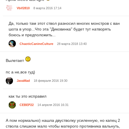
Vbif2810
8 марта 2016 17:14
Да, только там этот ствол разносил многих монстров с ван
шота в упор...Что эта "Диковинка" будет тут натворять
боюсь и предположить...
ChaoticCanineCulture
28 марта 2018 13:40
Вылетает
пс а не,все гуд)
JavaMad
18 февраля 2016 19:30
как ты это исправил
CEBEP22
14 апреля 2016 16:31
А пом нормально) нашла двустволку усиленную, но капец 2
ствола слишком мало чтобы матерого противника вальнуть,