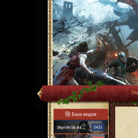
Гл
База модов
Skyrim SE-AE
2422