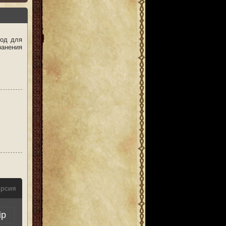
мод для
ранения
ерсия
ip