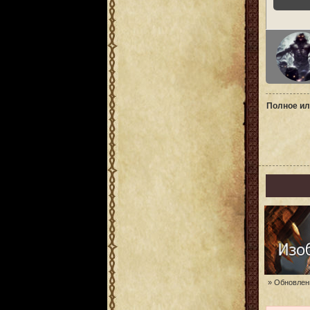
Полное ил
» Обновлени