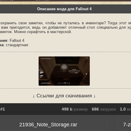
Описание мода для Fallout 4
сохранить свои заметки, чтобы не путались в инвентаре? Тогда этот 
 4 вам пригодится, ведь он добавляет отличный стол специально для х
заметок. Можно скрафтить в мастерской.
ания
: Fallout 4
ка
: стандартная
↓ Ссылки для скачивания ↓
498 b
размер
686
загрузок
1.0
в
21936_Note_Storage.rar
7-z