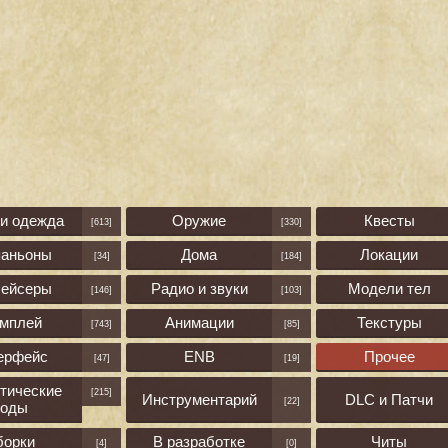
 и одежда
Оружие
Квесты
[613]
[330]
паньоны
Дома
Локации
[34]
[184]
лейсеры
Радио и звуки
Модели тел
[146]
[103]
ймплей
Анимации
Текстуры
[743]
[85]
ерфейс
ENB
Прочее
[47]
[19]
тические
[215]
Инструментарий
DLC и Патчи
[22]
оды
борки
В разработке
Читы
[4]
[0]