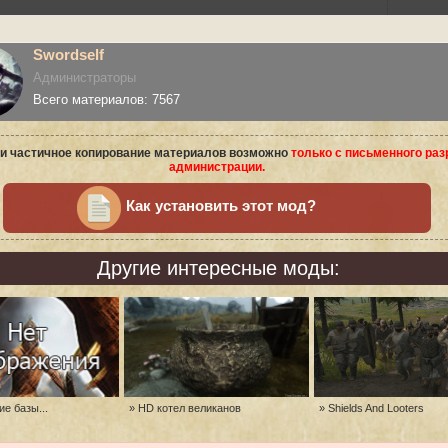
Swordself
Администраторы
Всего материалов: 7567
и частичное копирование материалов возможно
только с письменного ра
администрации.
Как установить этот мод?
Другие интересные моды:
е базы...
» HD котел великанов
» Shields And Looters