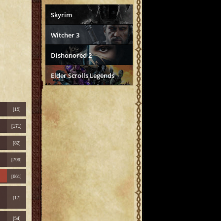
Skyrim
Witcher 3
Dishonored 2
Elder Scrolls Legends
[15]
[171]
[82]
[799]
[661]
[17]
[54]