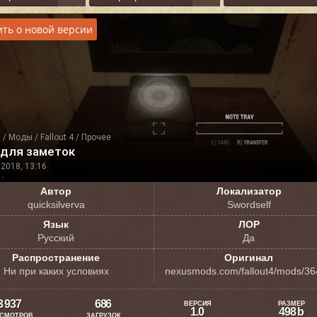
ть о новой версии
я
/
Моды
/
Fallout 4
/
Прочее
 для заметок
2018, 13:16
Автор
Локализатор
quicksilverva
Swordself
Язык
ЛОР
Русский
Да
Распространение
Оригинал
Ни при каких условиях
nexusmods.com/fallout4/mods/3
3 937
686
ВЕРСИЯ
РАЗМЕР
1.0
498 b
СМОТРОВ
ЗАГРУЗОК