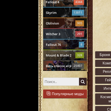
Fallout 4
4344
Skyrim
13811
Oblivion
905
Witcher 3
291
Fallout 76
8
Броня
Mount & Blade 2
328
Ком
Весь список игр
25407
Реп
Ге
Инт
Популярные моды
Косме
м
С