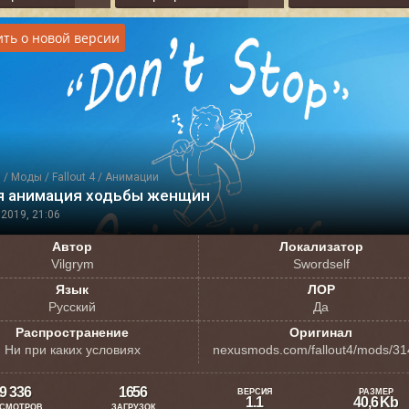
ть о новой версии
я
/
Моды
/
Fallout 4
/
Анимации
я анимация ходьбы женщин
2019, 21:06
Автор
Локализатор
Vilgrym
Swordself
Язык
ЛОР
Русский
Да
Распространение
Оригинал
Ни при каких условиях
nexusmods.com/fallout4/mods/3
9 336
1656
ВЕРСИЯ
РАЗМЕР
1.1
40,6 Kb
СМОТРОВ
ЗАГРУЗОК