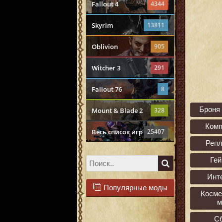
Fallout 4
4344
Skyrim
13811
Oblivion
905
Witcher 3
291
Fallout 76
8
Броня
Mount & Blade 2
328
Ком
Весь список игр
25407
Реп
Ге
Инт
Популярные моды
Косме
м
С