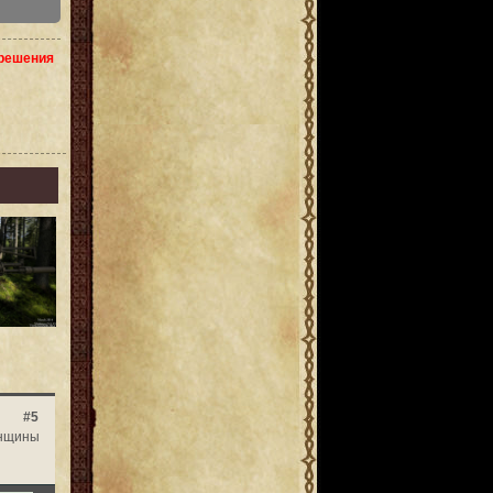
зрешения
#5
нщины