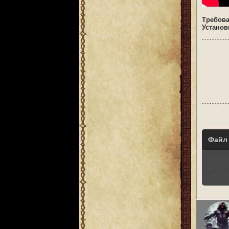
Требов
Установ
Файл