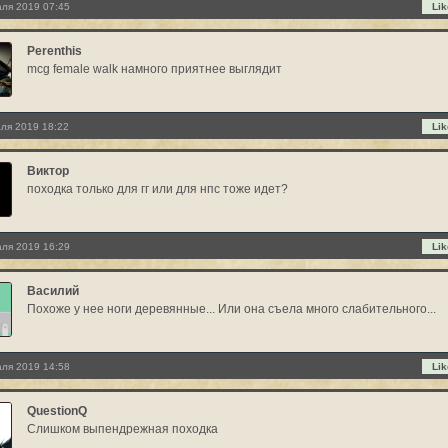
ля 2019 07:45
Lik
Perenthis
mcg female walk намного приятнее выглядит
ля 2019 18:22
Lik
Виктор
походка только для гг или для нпс тоже идет?
ля 2019 16:29
Lik
Василий
Похоже у нее ноги деревянные... Или она съела много слабительного...
ля 2019 14:58
Lik
QuestionQ
Слишком выпендрежная походка