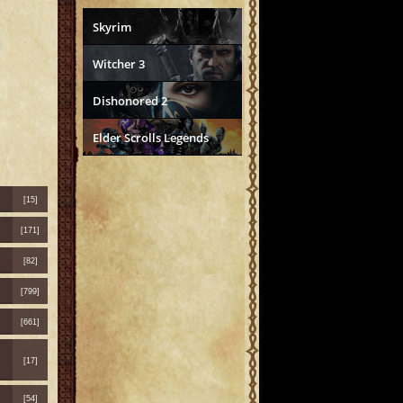
Skyrim
Witcher 3
Dishonored 2
Elder Scrolls Legends
[15]
[171]
[82]
[799]
[661]
[17]
[54]