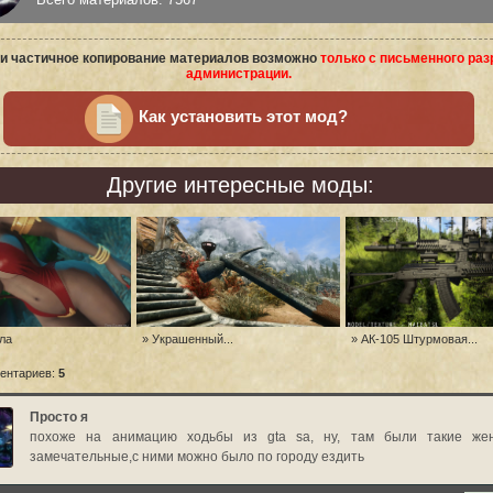
и частичное копирование материалов возможно
только с письменного ра
администрации.
Как установить этот мод?
Другие интересные моды:
ла
» Украшенный...
» АК-105 Штурмовая...
ентариев:
5
Просто я
похоже на анимацию ходьбы из gta sa, ну, там были такие же
замечательные,с ними можно было по городу ездить