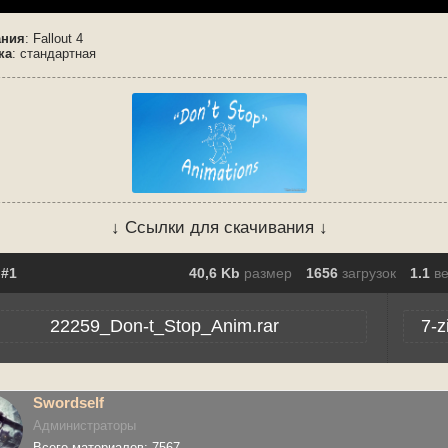
ания
: Fallout 4
ка
: стандартная
↓ Ссылки для скачивания ↓
40,6 Kb
размер
1656
загрузок
1.1
в
22259_Don-t_Stop_Anim.rar
7-z
Swordself
Администраторы
Всего материалов: 7567