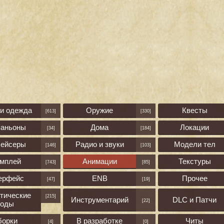
 и одежда
Оружие
Квесты
[613]
[330]
паньоны
Дома
Локации
[34]
[184]
лейсеры
Радио и звуки
Модели тел
[146]
[103]
ймплей
Анимации
Текстуры
[743]
[85]
ерфейс
ENB
Прочее
[47]
[19]
тические
[215]
Инструментарий
DLC и Патчи
[22]
оды
борки
В разработке
Читы
[4]
[0]