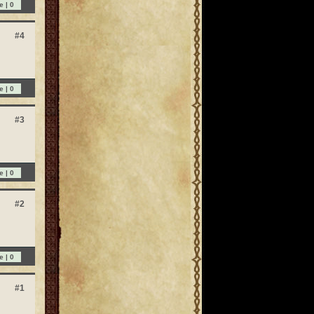
e |
0
#4
e |
0
#3
e |
0
#2
e |
0
#1