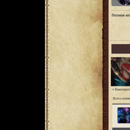
Полное ил
» Вампирел
Всего комм