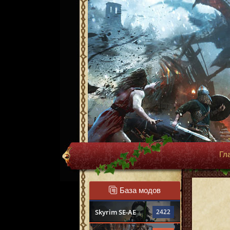
Гл
База модов
Skyrim SE-AE
2422