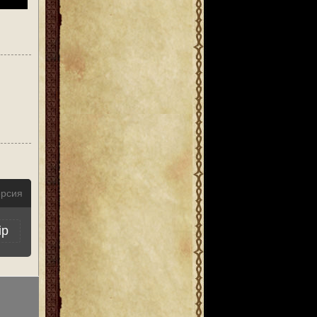
ерсия
ip