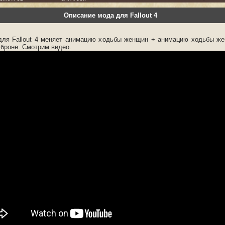
Описание мода для Fallout 4
для Fallout 4 меняет анимацию ходьбы женщин + анимацию ходьбы ж
 броне. Смотрим видео.