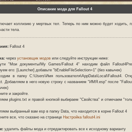
Описание мода для Fallout 4
лючает коллизию у мертвых тел. Теперь по ним можно будет ходить, п
части тела.
ния:
Fallout 4
ка:
через
установщик модов
или следуйте инструкции ниже:
ути "Мои документы/My Games/Fallout 4" находим файл Fallout4Pref
уем его: [Launcher] добавьте "bEnableFileSelection=1" (без кавычек)
ходим в папку C:\Users\Имя пользователя\AppData\Local\Fallout4. От
txt. Добавляем в него новую строку с названием "ИМЯ.esp" после "Fallou
ычек)
ните и закройте.
еляем
plugins.txt
и правой кнопкой выбираем "Свойства" и отмечаем "тол
ляем выбранный вам esp в папку Data, что находится в корне Fallout 4
ните все, что сказано на странице
Настройка fallout4.ini
е:
удалить файлы мода и отредактировать все к исходному варианту