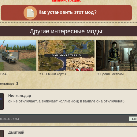
администрации.
Как установить этот мод?
Другие интересные моды:
ЕВКА
» HD мини карты
» Броня Госпожи
ентариев:
3
Нилкельдар
он не отключает, а включает коллизию))) в ваниле она отключена!)
я 2016 07:53
Lik
Дмитрий