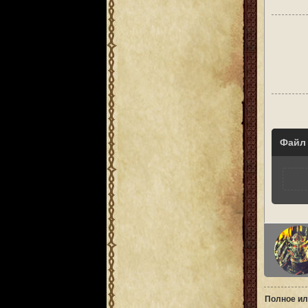
Файл
Полное ил