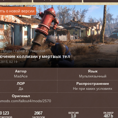
ть о новой версии
я
/
Моды
/
Fallout 4
/
Геймплей
ючение коллизии у мертвых тел
2015, 02:19
Автор
Язык
MadAce
Мультиязычный
ЛОР
Распространение
Да
Ни при каких условиях
Оригинал
smods.com/fallout4/mods/2570
0 123
2667
ВЕРСИЯ
РАЗМЕР
1.0
487 b
СМОТРОВ
ЗАГРУЗОК