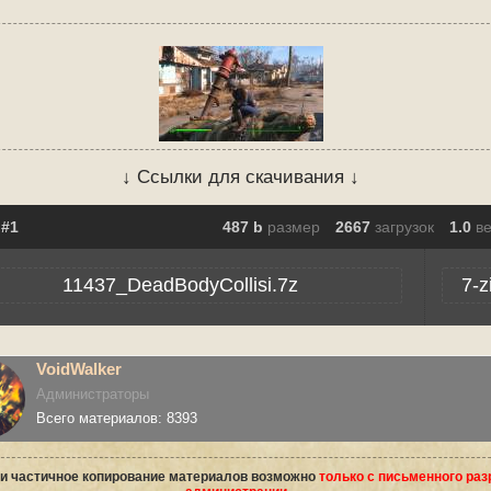
↓ Ссылки для скачивания ↓
487 b
размер
2667
загрузок
1.0
в
11437_DeadBodyCollisi.7z
7-z
VoidWalker
Администраторы
Всего материалов: 8393
и частичное копирование материалов возможно
только с письменного ра