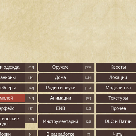
 и одежда
Оружие
Квесты
[613]
[330]
паньоны
Дома
Локации
[34]
[184]
лейсеры
Радио и звуки
Модели тел
[146]
[103]
ймплей
Анимации
Текстуры
[743]
[85]
ерфейс
ENB
Прочее
[47]
[19]
тические
[215]
Инструментарий
DLC и Патчи
[22]
оды
борки
В разработке
Читы
[4]
[0]