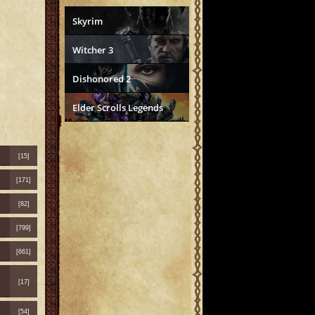
Skyrim
Witcher 3
Dishonored 2
Elder Scrolls Legends
[15]
[171]
[82]
[799]
[661]
[17]
[54]