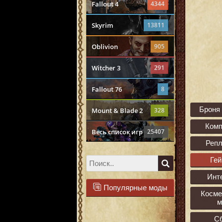
Fallout 4
4344
Skyrim
13811
Oblivion
905
Witcher 3
291
Fallout 76
8
Броня
Mount & Blade 2
328
Ком
Весь список игр
25407
Реп
Ге
Инт
Популярные моды
Косме
м
С