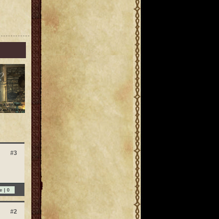
#3
e |
0
#2