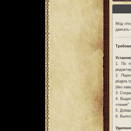
Мод отк
двигать 
Требова
Установ
1. По п
редактир
2. Пере
plugins.
(без кав
3. Сохра
4. Выд
чтения".
5. Добав
6. Выпол
Удалени