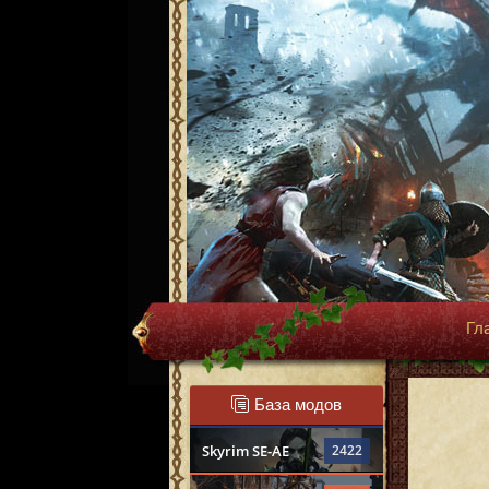
Гл
База модов
Skyrim SE-AE
2422