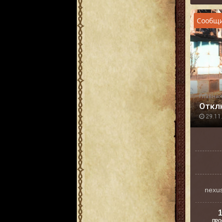
Сообщи
Главна
Откл
29.11.
nexu
1
ПРО