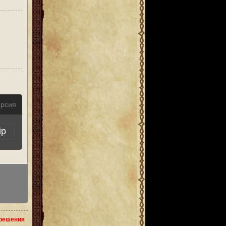
ерсия
ip
зрешения