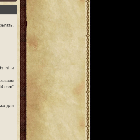
рыгать,
s.ini и
крываем
t4.esm"
ько для