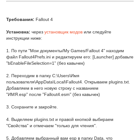
Требования:
Fallout 4
Установка:
через
установщик модов
или следуйте
инструкции ниже:
1. По пути "Мои документы/My Games/Fallout 4" находим
файл Fallout4Prefs.ini и редактируем его: [Launcher] добавьте
"bEnableFileSelection=1" (без кавычек)
2. Переходим в папку C:\Users\Имя
пользователя\AppData\Local\Fallout4. Открываем plugins.txt.
Добавляем в него новую строку с названием
"ИМЯ.esp" после "Fallout4.esm" (без кавычек)
3. Сохраните и закройте.
4. Выделяем
plugins.txt
и правой кнопкой выбираем
"Свойства" и отмечаем "только для чтения".
5. Добавляем выбранный вам esp в папку Data, что