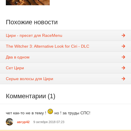
Похожие новости
Цири - пресет для RaceMenu
The Witcher 3: Alternative Look for Ciri - DLC
Два в одном
Сет Цири
Серые волосы для Цири
Комментарии (1)
чет как-то не в тему !
но ! за труды СПС!
авгур42
9 октября 2018 07:23