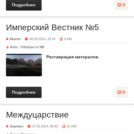
Подробнее
5
Имперский Вестник №5
Muerte
30.03.2014, 15:24
9 841
Блог
/
Обзоры от ИВ
Реставрация матералов.
Подробнее
0
Междуцарствие
Soprano
17.03.2014, 09:43
10 030