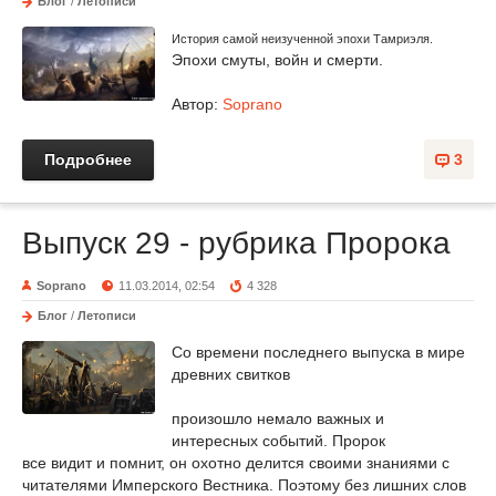
Блог
/
Летописи
История самой неизученной эпохи Тамриэля.
Эпохи смуты, войн и смерти.
Автор:
Soprano
Подробнее
3
Выпуск 29 - рубрика Пророка
Soprano
11.03.2014, 02:54
4 328
Блог
/
Летописи
Со времени последнего выпуска в мире
древних свитков
произошло немало важных и
интересных событий. Пророк
все видит и помнит, он охотно делится своими знаниями с
читателями Имперского Вестника. Поэтому без лишних слов