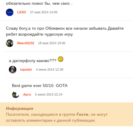
обязательно помог бы, чем смог...
LEXO
27 мая 2014 14:09
Славу богу,а то про Обливион все начали забывать.Давайте
ребят возрождайте чудесную игру.
Макс02232
18 мая 2014 19:06
а даггерфолу каково???
tepukin
4 июня 2014 12:38
Best game ever 50/10. GOTA
Арго
5 июня 2014 22:14
Информация
Посетители, находящиеся в группе
Гости
, не могут
оставлять комментарии к данной публикации.