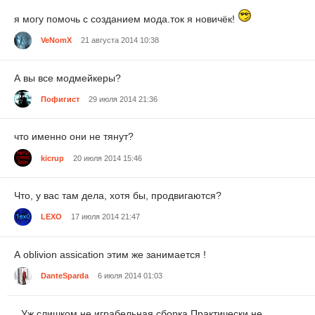
я могу помочь с созданием мода.ток я новичёк!
VeNomX
21 августа 2014 10:38
А вы все модмейкеры?
Пофигист
29 июля 2014 21:36
что именно они не тянут?
kicrup
20 июля 2014 15:46
Что, у вас там дела, хотя бы, продвигаются?
LEXO
17 июля 2014 21:47
А oblivion assication этим же занимается !
DanteSparda
6 июля 2014 01:03
Уж слишком не играбельная сборка.Практически не