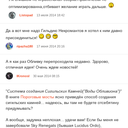
оптимизированна,отбивает желание играть дальше.
Listopad
13 июля 2014 18:42
Да а вот мне надо Гильдию Некромантов я хотел к ним давно
присоединиться!
ripazha180
17 июня 2014 20:16
А я как раз Обливку перепроходила недавно. Здорово,
отличная идея! Очень ждем новостей!
IKronosI
30 мая 2014 08:15
"
Система создания Сигильских Камней("Воды Обливиона")
"
В книге
Пороговые мосты
ясно приведён способ создания
сигильских камней... надеюсь, вы там не будете отсебятину
придумывать?
А вообще, задумка неплохая... удачи вам! Если бы меня не
завербовали Sky Renegats (бывшая Lucidus Ordo),