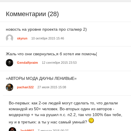
Комментарии (28)
новость на уровне проекта про сталкер 2)
skyrun
10 октября 2015 15:46
Жаль что они свернулись,я б хотел им помочь(
Gendalfpraim
12 сентября 2015 23:53
=АВТОРЫ МОДА ДАУНЫ ЛЕНИВЫЕ=
pachan322
27 июля 2015 15:08
Во-первых: как 2-ое людей могут сделать то, что делали
командой из 50+ человек. Во-вторых один из авторов -
модератор + ты на рушил п.с. п2.2, так что 100% бан тебе,
ну и в третьих: а ты у нас самый умный?
Jack9807
7 августа 2015 00:27