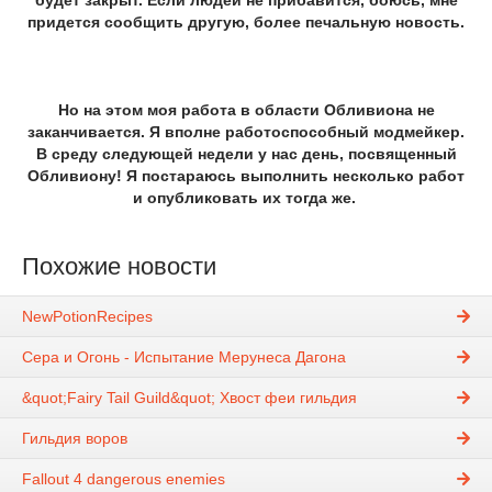
будет закрыт. Если людей не прибавится, боюсь, мне
придется сообщить другую, более печальную новость.
Но на этом моя работа в области Обливиона не
заканчивается. Я вполне работоспособный модмейкер.
В среду следующей недели у нас день, посвященный
Обливиону! Я постараюсь выполнить несколько работ
и опубликовать их тогда же.
Похожие новости
NewPotionRecipes
Сера и Огонь - Испытание Мерунеса Дагона
&quot;Fairy Tail Guild&quot; Хвост феи гильдия
Гильдия воров
Fallout 4 dangerous enemies