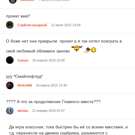
проект жив?
СэрБлагородный
12 июля 2015 14:09
О боже нет они прикрыли проект а я так хотел поиграть в
свой любимый обливион заново
Саныч
18 апреля 2015 10:56
ууу *Смайлофлуд*
Nicko946
19 марта 2015 12:40
???? А что за продолжение Главного квеста???
alexias
21 января 2015 01:07
Да игра классная, тока быстрее бы её со всеми квестами, и
т.д. перенесли на движок скайрима, разумеется с